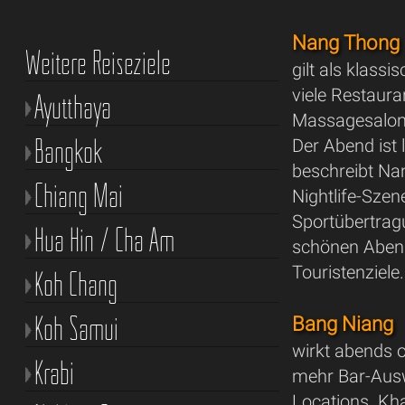
Nang Thong
Weitere Reiseziele
gilt als klass
viele Restaura
Ayutthaya
Massagesalons
Bangkok
Der Abend ist 
beschreibt Nan
Chiang Mai
Nightlife-Szen
Sportübertrag
Hua Hin / Cha Am
schönen Abend,
Touristenziele.
Koh Chang
Koh Samui
Bang Niang
wirkt abends o
Krabi
mehr Bar-Ausw
Locations. Kh