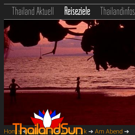
Thailand Aktuell
Reiseziele
Thailandinfo
Home
➔
Reiseziele
➔
Khao Lak
➔
Am Abend
➔