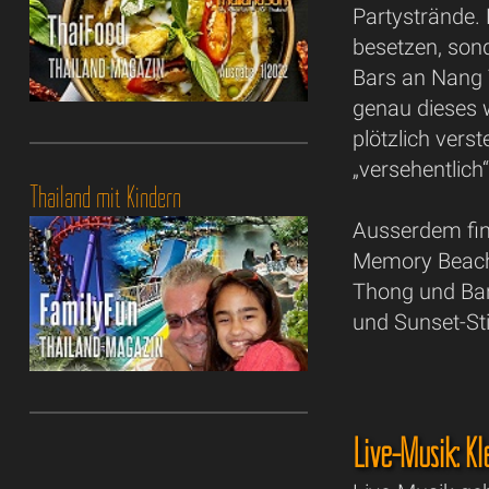
Partystrände. 
besetzen, son
Bars an Nang 
genau dieses 
plötzlich ver
„versehentlich
Thailand mit Kindern
Ausserdem fi
Memory Beach 
Thong und Ban
und Sunset-S
Live-Musik: Kl