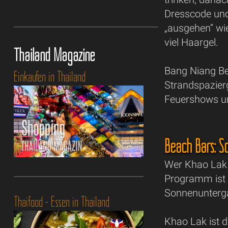
Dresscode und
„ausgehen“ wi
viel Haargel.
Thailand Magazine
Bang Niang Be
Einkaufen in Thailand
Strandspazierg
Feuershows un
Beach Bars: S
Wer Khao Lak 
Programm ist 
Sonnenuntergan
Thaifood - Essen in Thailand
Khao Lak ist d