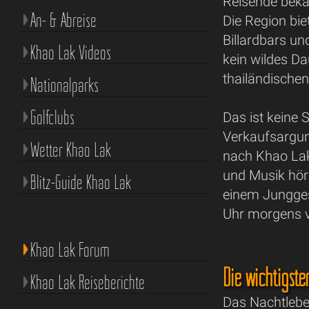
Reisende beka
An- & Abreise
Die Region bie
Billardbars u
Khao Lak Videos
kein wildes D
thailändische
Nationalparks
Golfclubs
Das ist keine
Verkaufsargu
Wetter Khao Lak
nach Khao Lak
und Musik hör
Blitz-Guide Khao Lak
einem Jungges
Uhr morgens ve
Khao Lak Forum
Die wichtigst
Khao Lak Reiseberichte
Das Nachtleben