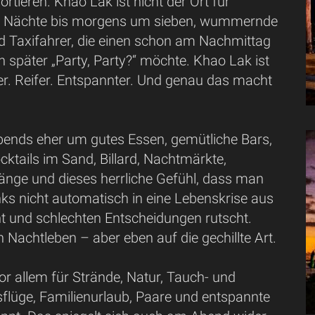
rtieren. Khao Lak ist nicht der Ort für
e Nächte bis morgens um sieben, wummernde
 Taxifahrer, die einen schon am Nachmittag
 später „Party, Party?“ möchte. Khao Lak ist
er. Reifer. Entspannter. Und genau das macht
abends eher um gutes Essen, gemütliche Bars,
cktails im Sand, Billard, Nachtmärkte,
nge und dieses herrliche Gefühl, dass man
ks nicht automatisch in eine Lebenskrise aus
ht und schlechten Entscheidungen rutscht.
Nachtleben – aber eben auf die gechillte Art.
or allem für Strände, Natur, Tauch- und
flüge, Familienurlaub, Paare und entspannte