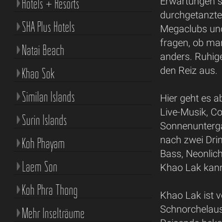
Hotels + Resorts
Erwartungen so
durchgetanzt
SHA Plus Hotels
Megaclubs und
fragen, ob man
Natai Beach
anders. Ruhig
den Reiz aus.
Khao Sok
Similan Islands
Hier geht es 
Live-Musik, Co
Surin Islands
Sonnenuntergä
nach zwei Drin
Koh Phayam
Bass, Neonlic
Laem Son
Khao Lak kann 
Koh Phra Thong
Khao Lak ist v
Schnorchelaus
Mehr Inselträume