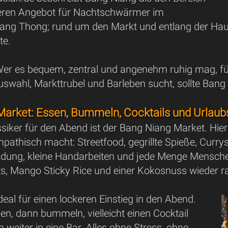
eren Angebot für Nachtschwärmer im
Nang Thong; rund um den Markt und entlang der Haup
te.
Wer es bequem, zentral und angenehm ruhig mag, fü
swahl, Markttrubel und Barleben sucht, sollte Bang
arket: Essen, Bummeln, Cocktails und Urlaub
assiker für den Abend ist der Bang Niang Market. 
athisch macht: Streetfood, gegrillte Spieße, Currys
eidung, kleine Handarbeiten und jede Menge Mensche
irts, Mango Sticky Rice und einer Kokosnuss wieder
ideal für einen lockeren Einstieg in den Abend.
en, dann bummeln, vielleicht einen Cocktail
h weiter in eine Bar. Alles ohne Stress, ohne