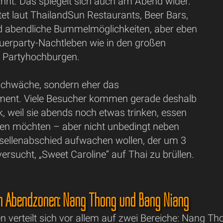
nnt. Das spiegelt sich auch am Abend wider.
tet laut ThailandSun Restaurants, Beer Bars,
nd abendliche Bummelmöglichkeiten, aber eben
auerparty-Nachtleben wie in den großen
n Partyhochburgen.
 Schwäche, sondern eher das
ment. Viele Besucher kommen gerade deshalb
, weil sie abends noch etwas trinken, essen
en möchten – aber nicht unbedingt neben
ellenabschied aufwachen wollen, der um 3
rsucht, „Sweet Caroline“ auf Thai zu brüllen.
en Abendzonen: Nang Thong und Bang Niang
 verteilt sich vor allem auf zwei Bereiche: Nang Th