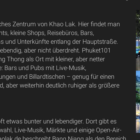
isches Zentrum von Khao Lak. Hier findet man
nts, kleine Shops, Reisebüros, Bars,
 und Unterkünfte entlang der Hauptstraße.
lebendig, aber nicht überdreht. Phuket101
g Thong als Ort mit kleiner, aber netter
e: Bars und Pubs mit Live-Musik,
ungen und Billardtischen – genug für einen
 aber weiterhin deutlich ruhiger als größere
ft etwas bunter und lebendiger. Dort gibt es
ahl, Live-Musik, Märkte und einige Open-Air-
aolak.de beschreibt Bang Niang als den Bereich