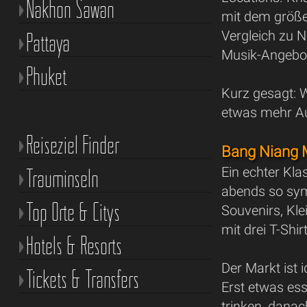
Nakhon Sawan
mit dem größ
Pattaya
Vergleich zu 
Musik-Angebo
Phuket
Kurz gesagt: 
etwas mehr Au
Reiseziel Finder
Bang Niang M
Trauminseln
Ein echter Kl
abends so symp
Top Orte & Citys
Souvenirs, Kl
mit drei T-Sh
Hotels & Resorts
Der Markt ist 
Tickets & Transfers
Erst etwas ess
trinken, danac