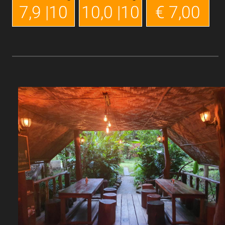
7,9 |10
10,0 |10
€ 7,00