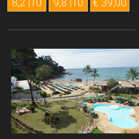
8,2 |10
9,8 |10
€ 39,00