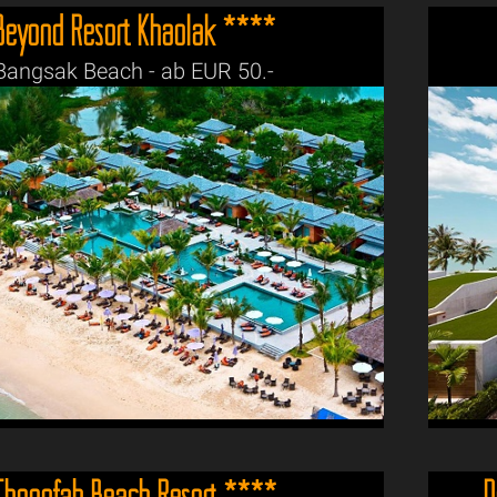
Beyond Resort Khaolak ****
Bangsak Beach - ab EUR 50.-
Chongfah Beach Resort ****
D