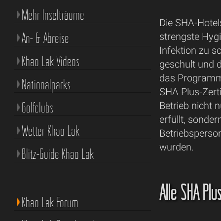
Mehr Inselträume
Die SHA-Hotel
An- & Abreise
strengste Hyg
Infektion zu s
Khao Lak Videos
geschult und d
das Programm 
Nationalparks
SHA Plus-Zertif
Golfclubs
Betrieb nicht 
erfüllt, sonde
Wetter Khao Lak
Betriebsperso
wurden.
Blitz-Guide Khao Lak
Alle SHA Plu
Khao Lak Forum