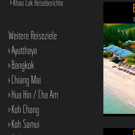
Khao Lak Reiseberichte
Weitere Reiseziele
Ayutthaya
Bangkok
Chiang Mai
Hua Hin / Cha Am
Koh Chang
Koh Samui