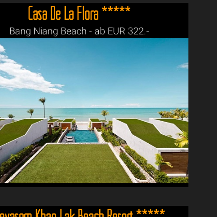
Casa De La Flora *****
Bang Niang Beach - ab EUR 322.-
evasom Khao Lak Beach Resort *****