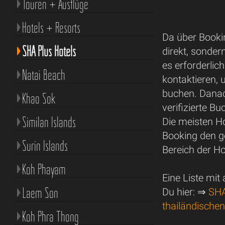
Touren + Ausflüge
Hotels + Resorts
Da über Bookin
SHA Plus Hotels
direkt, sonde
es erforderlic
Natai Beach
kontaktieren, 
buchen. Danach
Khao Sok
verifizierte B
Similan Islands
Die meisten Ho
Booking den g
Surin Islands
Bereich der Ho
Koh Phayam
Eine Liste mit
Laem Son
Du hier: ⇒
SHA
thailändischen
Koh Phra Thong