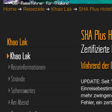
Home
➔
Reiseziele
➔
Khao Lak
➔
SHA Plus Hotel
SHA Plus H
Khao Lak
Zertifiziert
Khao Lak
Während der C
Reiseinformationen
Strände
UPDATE: Seit 
Einreisebesti
Sehenswertes
mehr zwingend 
Am Abend
Fehler, ein zer