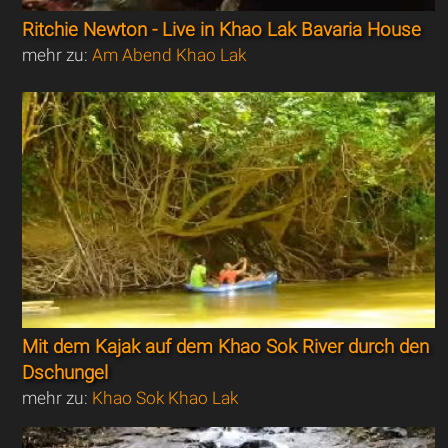
Ritchie Newton - Live in Khao Lak Bavaria House
mehr zu:
Am Abend Khao Lak
Mit dem Kajak auf dem Khao Sok River durch den
Dschungel
mehr zu:
Khao Sok Khao Lak