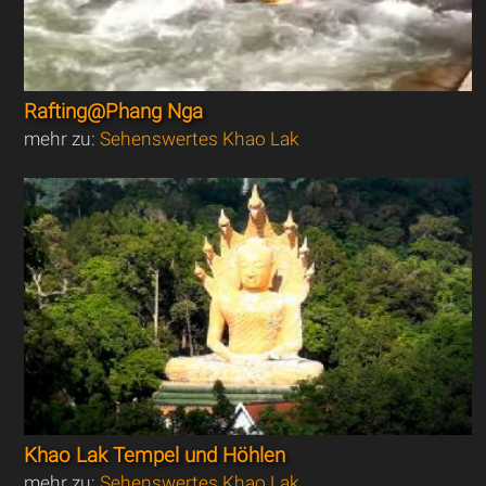
Rafting@Phang Nga
mehr zu:
Sehenswertes Khao Lak
Khao Lak Tempel und Höhlen
mehr zu:
Sehenswertes Khao Lak