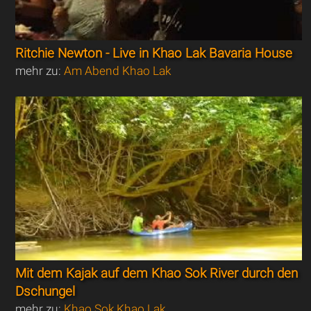
Ritchie Newton - Live in Khao Lak Bavaria House
mehr zu:
Am Abend Khao Lak
Mit dem Kajak auf dem Khao Sok River durch den
Dschungel
mehr zu:
Khao Sok Khao Lak