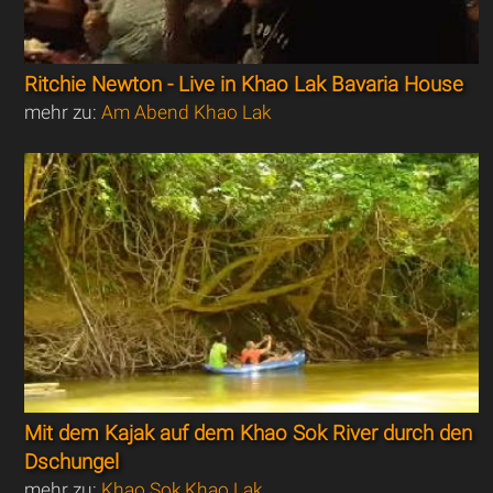
Ritchie Newton - Live in Khao Lak Bavaria House
mehr zu:
Am Abend Khao Lak
Mit dem Kajak auf dem Khao Sok River durch den
Dschungel
mehr zu:
Khao Sok Khao Lak