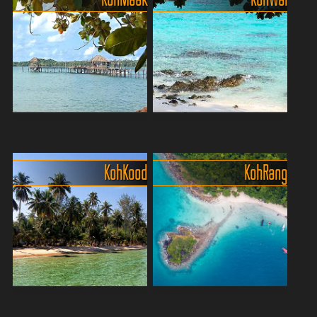
Koh Maak - Thailands
Koh Wai - das kleine
entspannte Eco-Insel zum
Paradies
Abschalten
Koh Wai ist das, was man
Koh Kood
Koh Rang
🌴 Suchst du nach dem
sich unter einem echten
Gegenteil von Trubel, Lärm
Inselparadies vorstellt –
und Massentourismus?
kristallklares Wasser,
Dann pack leicht, atme tief
puderzuckerweiße Strände
durch – und komm nach
und eine Ruhe, die man auf
Koh Maak! Diese kleine ...
...
Trauminsel Koh Kood (Ko
Wunderschöne wilde Öko-