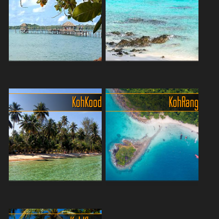
Koh Maak - Thailands
Koh Wai - das kleine
entspannte Eco-Insel zum
Paradies
Abschalten
Koh Wai ist das, was man
Koh Kood
Koh Rang
🌴 Suchst du nach dem
sich unter einem echten
Gegenteil von Trubel, Lärm
Inselparadies vorstellt –
und Massentourismus?
kristallklares Wasser,
Dann pack leicht, atme tief
puderzuckerweiße Strände
durch – und komm nach
und eine Ruhe, die man auf
Koh Maak! Diese kleine ...
...
Trauminsel Koh Kood (Ko
Wunderschöne wilde Öko-
Kut) im Golf von Siam
Insel im Koh Rang Nature
Finde dein Paradies auf Koh
Park