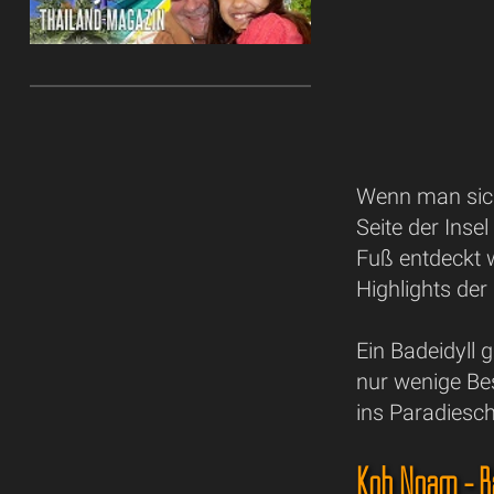
Wenn man sich
Seite der Inse
Fuß entdeckt w
Highlights der
Ein Badeidyll
nur wenige Be
ins Paradiesch
Koh Ngam - B