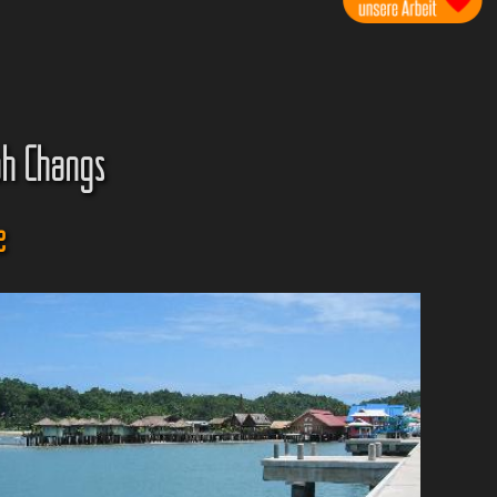
oh Changs
e