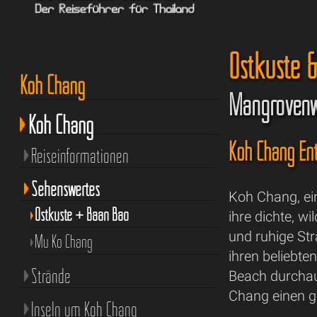
Ostküste 
Koh Chang
Mangrovenwä
Koh Chang
Koh Chang Ent
Reiseinformationen
Sehenswertes
Koh Chang, ein
Ostküste + Baan Bao
ihre dichte, w
und ruhige St
Mu Ko Chang
ihren beliebt
Strände
Beach durchaus
Chang einen 
Inseln um Koh Chang