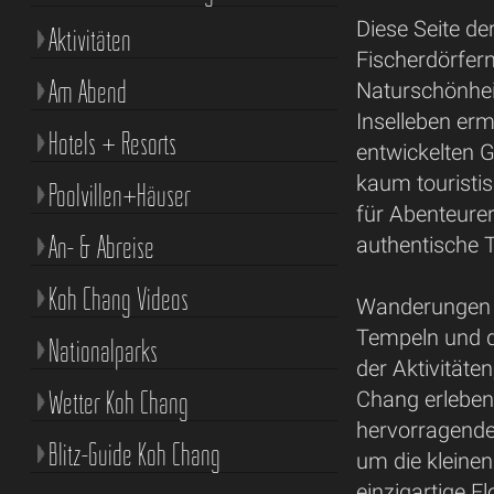
Diese Seite der
Aktivitäten
Fischerdörfer
Am Abend
Naturschönheit
Inselleben erm
Hotels + Resorts
entwickelten G
kaum touristis
Poolvillen+Häuser
für Abenteure
An- & Abreise
authentische 
Koh Chang Videos
Wanderungen d
Tempeln und d
Nationalparks
der Aktivitäte
Wetter Koh Chang
Chang erleben
hervorragende
Blitz-Guide Koh Chang
um die kleinen
einzigartige 