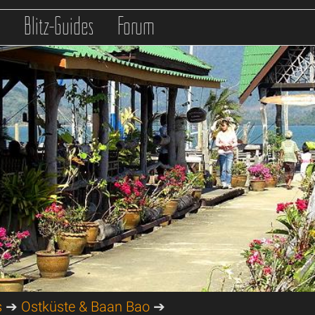
s
Blitz-Guides
Forum
s
➔
Ostküste & Baan Bao
➔