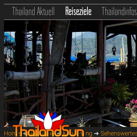
Thailand Aktuell
Reiseziele
Thailandinfo
Home
➔
Reiseziele
➔
Koh Chang
➔
Sehenswerte