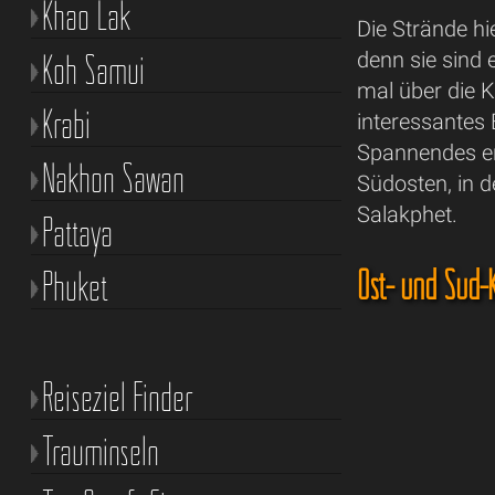
Khao Lak
Die Strände h
Koh Samui
denn sie sind
mal über die K
Krabi
interessantes 
Spannendes er
Nakhon Sawan
Südosten, in 
Salakphet.
Pattaya
Ost- und Süd
Phuket
Reiseziel Finder
Trauminseln