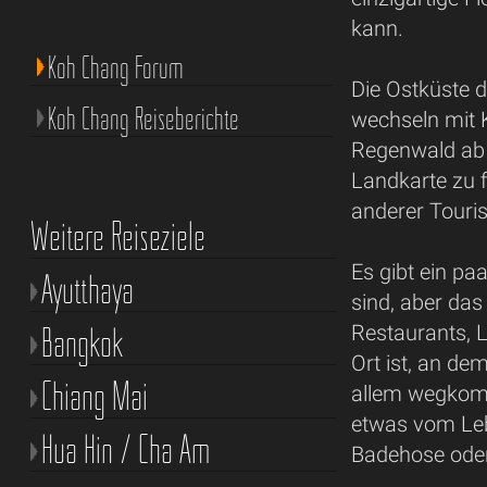
kann.
Koh Chang Forum
Die Ostküste d
Koh Chang Reiseberichte
wechseln mit 
Regenwald ab u
Landkarte zu f
anderer Touris
Weitere Reiseziele
Es gibt ein pa
Ayutthaya
sind, aber da
Bangkok
Restaurants, 
Ort ist, an de
Chiang Mai
allem wegkomme
etwas vom Lebe
Hua Hin / Cha Am
Badehose oder