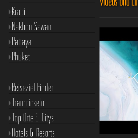
Videos und Cl
Krabi
Nakhon Sawan
Pattaya
Phuket
Reiseziel Finder
Trauminseln
Top Orte & Citys
Hotels & Resorts