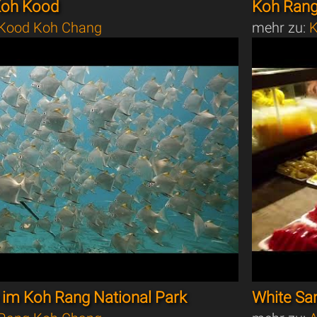
 Koh Kood
Koh Ran
Kood Koh Chang
mehr zu:
K
 im Koh Rang National Park
White Sa