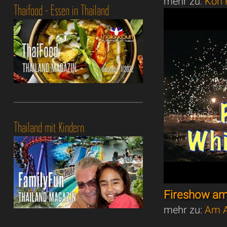
mehr zu:
Koh 
Thaifood - Essen in Thailand
Thailand mit Kindern
Fireshow am
mehr zu:
Am A