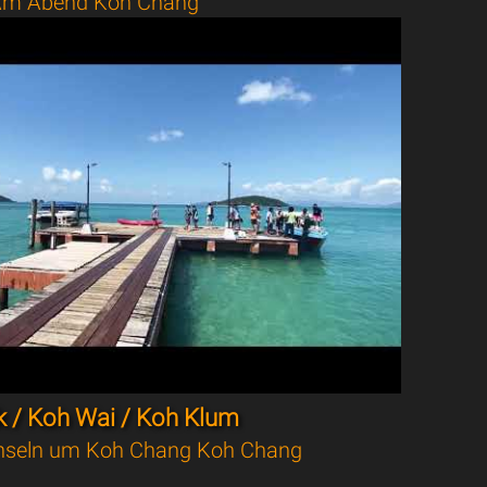
m Abend Koh Chang
 / Koh Wai / Koh Klum
nseln um Koh Chang Koh Chang