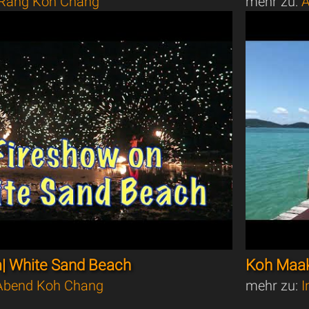
Rang Koh Chang
mehr zu:
A
| White Sand Beach
Koh Maak
bend Koh Chang
mehr zu:
I