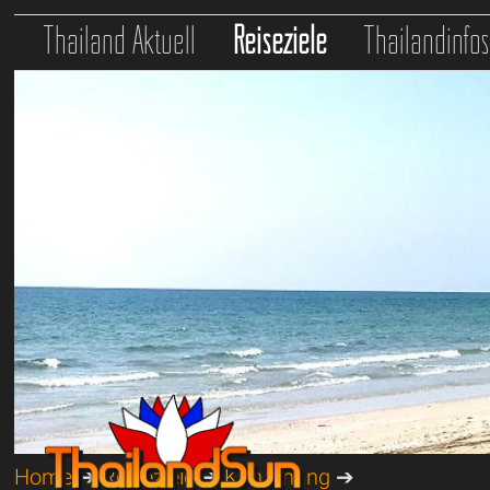
Thailand Aktuell
Reiseziele
Thailandinfo
Home
➔
Reiseziele
➔
Koh Chang
➔