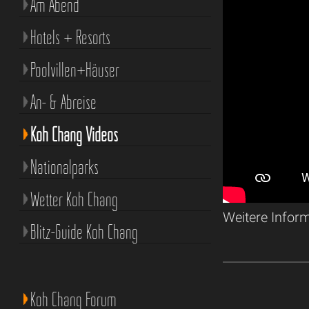
Am Abend
Hotels + Resorts
Poolvillen+Häuser
An- & Abreise
Koh Chang Videos
Nationalparks
Wetter Koh Chang
Weitere Infor
Blitz-Guide Koh Chang
Koh Chang Forum