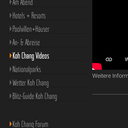
Am Abend
Hotels + Resorts
Poolvillen+Häuser
An- & Abreise
Koh Chang Videos
Nationalparks
Weitere Infor
Wetter Koh Chang
Blitz-Guide Koh Chang
Koh Chang Forum