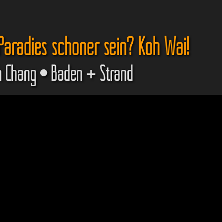
Paradies schöner sein? Koh Wai!
h Chang • Baden + Strand