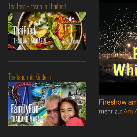
Thaifood - Essen in Thailand
Thailand mit Kindern
Fireshow am
mehr zu:
Am A