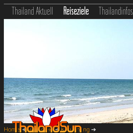
Thailand Aktuell
Reiseziele
Thailandinfo
Home
➔
Reiseziele
➔
Koh Chang
➔