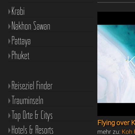
Krabi
Nakhon Sawan
Pattaya
Phuket
Reiseziel Finder
Trauminseln
Top Orte & Citys
Flying over
Hotels & Resorts
mehr zu:
Koh 