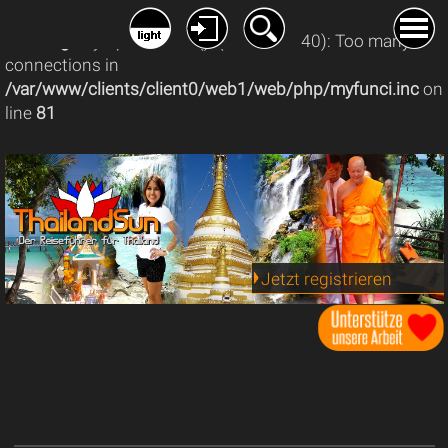
Warning
: mysqli_connect(): (08004/1040): Too many
connections in
/var/www/clients/client0/web1/web/php/myfunci.inc
on
line
81
Jetzt registrieren