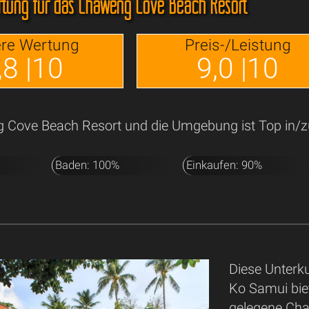
tung für das Chaweng Cove Beach Resort
re Wertung
Preis-/Leistung
,8 |10
9,0 |10
Cove Beach Resort und die Umgebung ist Top in/z
%
Baden: 100%
Einkaufen: 90%
Diese Unterku
Ko Samui bie
gelegene Cha