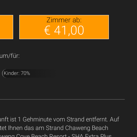
Zimmer ab:
€ 41,00
um/für:
Kinder: 70%
nft ist 1 Gehminute vom Strand entfernt. Auf
tet Ihnen das am Strand Chaweng Beach
weng Cove Beach Resort - SHA Extra Plus