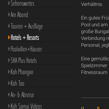
Sehenswertes
Verhältnis.
Am Abend
Ein gutes Fr
Pool und am S
Touren + Ausflüge
große Bungal
Hotels + Resorts
Verbindung m
Personal, jeg
Poolvillen+Häuser
Eine gemütlic
SHA Plus Hotels
Spielzimmer f
Koh Phangan
Fitnessraum 
Koh Tao
An- & Abreise
Koh Samui Videos