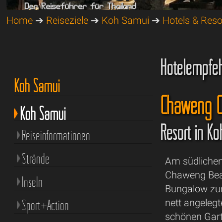
Home
➔
Reiseziele
➔
Koh Samui
➔
Hotels & Reso
Hotelempfe
Koh Samui
Chaweng C
Koh Samui
Resort in K
Reiseinformationen
Strände
Am südlichen
Chaweng Beac
Inseln
Bungalow zum
Sport+Action
nett angeleg
schönen Garte