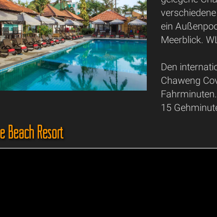
verschiedene
ein Außenpool
Meerblick. WL
Den internat
Chaweng Cove
Fahrminuten.
15 Gehminute
e Beach Resort