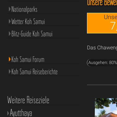
Unsere Bewer
Nationalparks
Unse
Wetter Koh Samui
7
Blitz-Guide Koh Samui
Das Chaweng 
Koh Samui Forum
Ausgehen: 80
Koh Samui Reiseberichte
Weitere Reiseziele
Ayutthaya