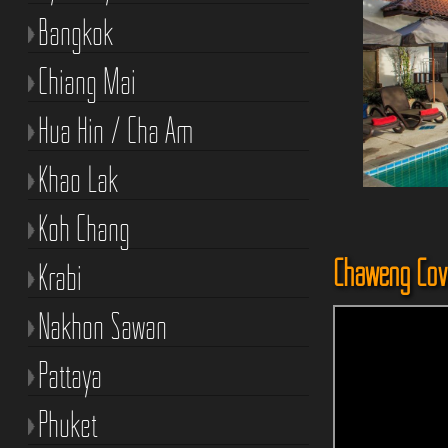
Bangkok
Chiang Mai
Hua Hin / Cha Am
Khao Lak
Koh Chang
Chaweng Cov
Krabi
Nakhon Sawan
Pattaya
Phuket