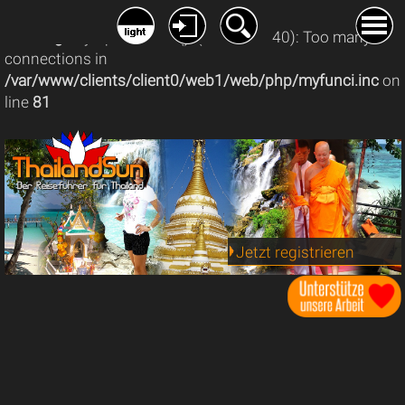
Warning
: mysqli_connect(): (08004/1040): Too many
connections in
/var/www/clients/client0/web1/web/php/myfunci.inc
on
line
81
Jetzt registrieren