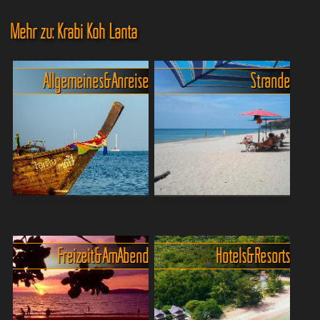
Mehr zu: Krabi Koh Lanta
Allgemeines & Anreise
Strände
Koh Lanta - Anreise, die
Standführer Koh Lanta -
beste Reisezeit und
Einsamkeit und endlose
Übernachten
Strände
Freizeit & Am Abend
Hotels & Resorts
Koh Lanta ist eine der
Koh Lanta für
malerischsten Inseln in der
Strandliebhaber – Je weiter
Andamanensee und gehört
du in den Süden fährst,
zu den beliebtesten
desto leiser wird das