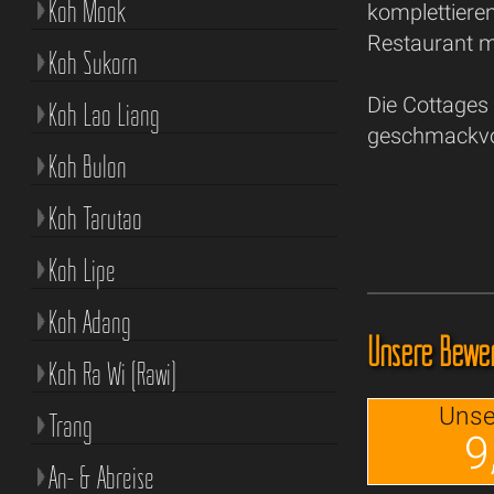
Koh Mook
komplettiere
Restaurant m
Koh Sukorn
Die Cottages
Koh Lao Liang
geschmackvol
Koh Bulon
Koh Tarutao
Koh Lipe
Koh Adang
Unsere Bewer
Koh Ra Wi (Rawi)
Unse
Trang
9
An- & Abreise