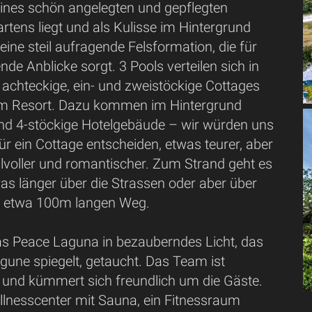
 eines schön angelegten und gepflegten
rtens liegt und als Kulisse im Hintergrund
 eine steil aufragende Felsformation, die für
e Anblicke sorgt. 3 Pools verteilen sich in
achteckige, ein- und zweistöckige Cottages
 Resort. Dazu kommen im Hintergrund
nd 4-stöckige Hotelgebäude – wir würden uns
r ein Cottage entscheiden, etwas teurer, aber
ilvoller und romantischer. Zum Strand geht es
as länger über die Strassen oder aber über
n, etwa 100m langen Weg.
as Peace Laguna in bezauberndes Licht, das
agune spiegelt, getaucht. Das Team ist
nd kümmert sich freundlich um die Gäste.
llnesscenter mit Sauna, ein Fitnessraum