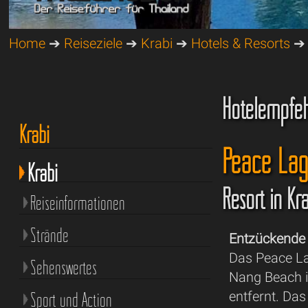
Home
➔
Reiseziele
➔
Krabi
➔
Hotels & Resorts
➔ 
Hotelempfeh
Krabi
Peace Lag
Krabi
Resort in K
Reiseinformationen
Strände
Entzückende 
Das Peace La
Sehenswertes
Nang Beach i
Sport und Action
entfernt. Das