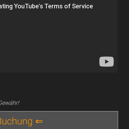
 Gewähr!
 Buchung ⇐