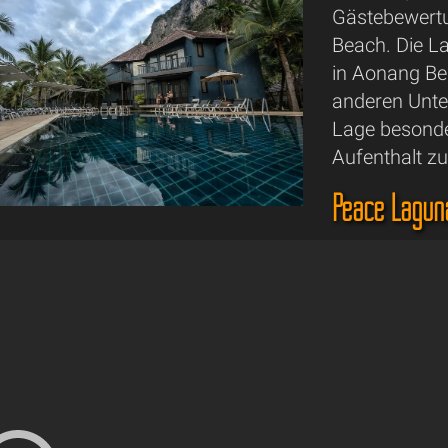
Gästebewertun
Beach. Die La
in Aonang Bea
anderen Unte
Lage besonder
Aufenthalt zu
Peace Laguna