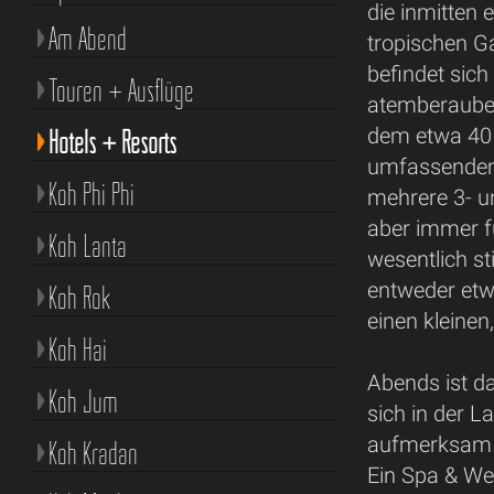
die inmitten
Am Abend
tropischen Ga
befindet sich
Touren + Ausflüge
atemberaubend
dem etwa 40 
Hotels + Resorts
umfassendem
Koh Phi Phi
mehrere 3- u
aber immer fü
Koh Lanta
wesentlich st
entweder etw
Koh Rok
einen kleine
Koh Hai
Abends ist d
Koh Jum
sich in der L
aufmerksam u
Koh Kradan
Ein Spa & We