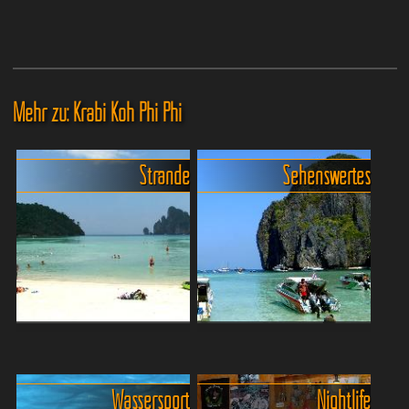
Mehr zu: Krabi Koh Phi Phi
Strände
Sehenswertes
Der große Strandguide für
Traumhafte Buchten und
die Phi Phi Islands
Ausblicke rund um Koh
Ob du lieber barfuß über
PhiPhi
Wassersport
Nightlife
endlose, weiße Sandstrände
Die traumhafte Inselgruppe