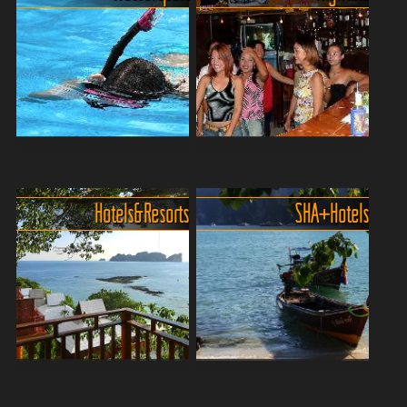
läufst oder versteckte
Koh Phi Phi! vor der Küste
Buchten suchst, in denen
von Krabi verzaubert mit
das Meer türkis glitzert und
kristallklarem Wasser,
nur das Rauschen der ...
weißen Sandstränden und
beeindruckenden Felsform...
Wassersportaktivitäten auf
Nachtleben auf PhiPhi
den Phi-Phi-Inseln
Islands. Was, wann, wo?
Die Phi-Phi-Inseln bieten im
Koh Phi Phi ist eine der
Hotels & Resorts
SHA+ Hotels
klaren, türkisgrünen und
bekanntesten Inselgruppen
sehr ruhigen Meer eine
Thailands. Die Insel ist
breite Palette von
bekannt für ihre
Wassersportaktivitäten für
atemberaubenden Strände
Abenteuerlustige und
und spektakulären
Wasser...
Landschaften. A...
Empfehlungen Hotels und
Zertifizierte Hotels und
Resorts auf Phiphi Islands
Ressorts auf PhiPhi