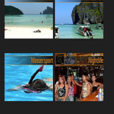
Der große Strandguide für
Traumhafte Buchten und
die Phi Phi Islands
Ausblicke rund um Koh
Ob du lieber barfuß über
PhiPhi
Wassersport
Nightlife
endlose, weiße Sandstrände
Die traumhafte Inselgruppe
läufst oder versteckte
Koh Phi Phi! vor der Küste
Buchten suchst, in denen
von Krabi verzaubert mit
das Meer türkis glitzert und
kristallklarem Wasser,
nur das Rauschen der ...
weißen Sandstränden und
beeindruckenden Felsform...
Wassersportaktivitäten auf
Nachtleben auf PhiPhi
den Phi-Phi-Inseln
Islands. Was, wann, wo?