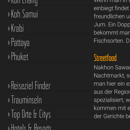
Wenn man in w
einbiegt finde
Koh Samui
freundlichen u
Jum. Ein Dopp
Krabi
bekommt man e
Pattaya
Fischsorten. D
Phuket
Streetfood
Nakhon Sawan 
Nachtmarkt, so
Reiseziel Finder
man hier ein e
aus der Region
Trauminseln
spezialisiert,
kommen mit ei
Top Orte & Citys
der Gerichte 
Hotels & Resorts