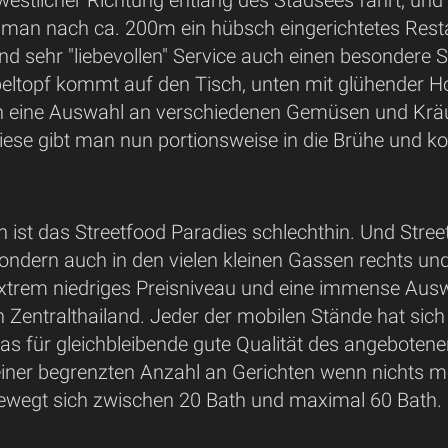
estlicher Richtung entlang des Stadsees fährt, und
t man nach ca. 200m ein hübsch eingerichtetes Resta
nd sehr "liebevollen" Service auch einen besondere 
eltopf kommt auf den Tisch, unten mit glühender Ho
ine Auswahl an verschiedenen Gemüsen und Kräute
iese gibt man nun portionsweise in die Brühe und ko
ist das Streetfood Paradies schlechthin. Und Stree
ndern auch in den vielen kleinen Gassen rechts und 
xtrem niedriges Preisniveau und eine immense Auswa
 Zentralthailand. Jeder der mobilen Stände hat sich
 was für gleichbleibende gute Qualität des angeboten
ner begrenzten Anzahl an Gerichten wenn nichts meh
bewegt sich zwischen 20 Bath und maximal 60 Bath.