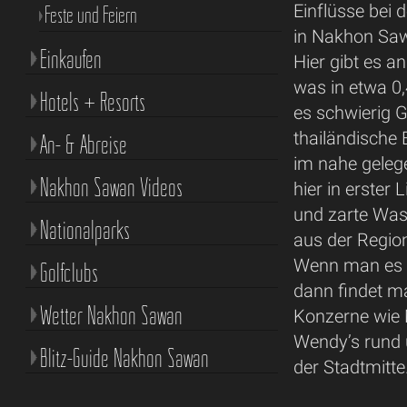
Einflüsse bei 
Feste und Feiern
in Nakhon Saw
Einkaufen
Hier gibt es 
was in etwa 0,
Hotels + Resorts
es schwierig G
thailändische
An- & Abreise
im nahe geleg
Nakhon Sawan Videos
hier in erster
und zarte Wass
Nationalparks
aus der Regio
Wenn man es n
Golfclubs
dann findet ma
Wetter Nakhon Sawan
Konzerne wie 
Wendy’s rund 
Blitz-Guide Nakhon Sawan
der Stadtmitte