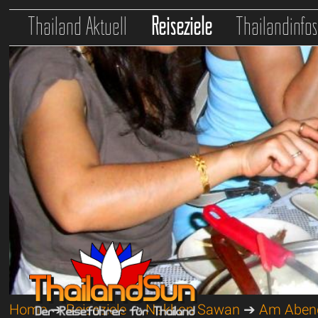
Thailand Aktuell
Reiseziele
Thailandinfo
Home
➔
Reiseziele
➔
Nakhon Sawan
➔
Am Aben