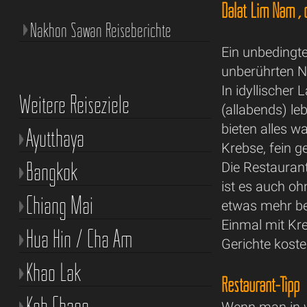
Dalat Lim Nam ,
Nakhon Sawan Reiseberichte
Ein unbedingt
unberührten N
In idyllischer
Weitere Reiseziele
(allabends) l
bieten alles 
Ayutthaya
Krebse, fein g
Bangkok
Die Restauran
ist es auch o
Chiang Mai
etwas mehr bes
Einmal mit Kre
Hua Hin / Cha Am
Gerichte koste
Khao Lak
Restaurant-Tipp
Koh Chang