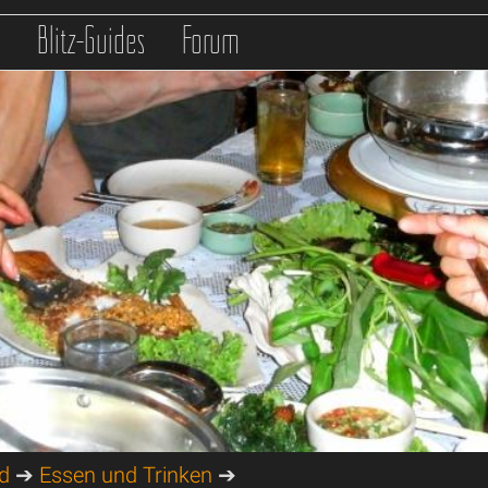
s
Blitz-Guides
Forum
d
➔
Essen und Trinken
➔