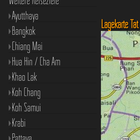
Ayutthaya
Lagekarte Tat
Bangkok
Chiang Mai
Hua Hin / Cha Am
Khao Lak
Koh Chang
Koh Samui
Krabi
Pattaya