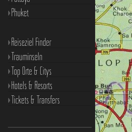
Phuket
Reiseziel Finder
Trauminseln
Top Orte & Citys
Hotels & Resorts
Tickets & Transfers