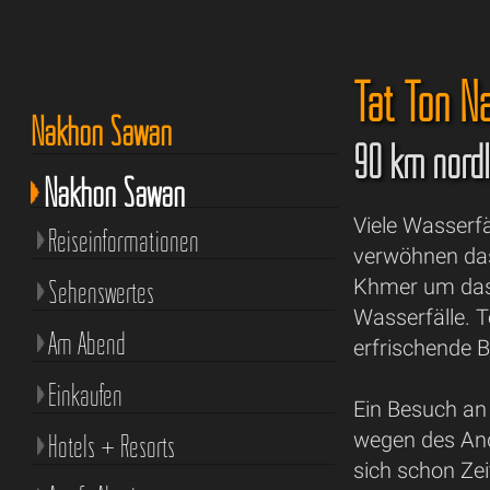
Tat Ton Na
Nakhon Sawan
90 km nördl
Nakhon Sawan
Viele Wasserf
Reiseinformationen
verwöhnen das
Sehenswertes
Khmer um das 
Wasserfälle. T
Am Abend
erfrischende 
Einkaufen
Ein Besuch a
wegen des And
Hotels + Resorts
sich schon Ze