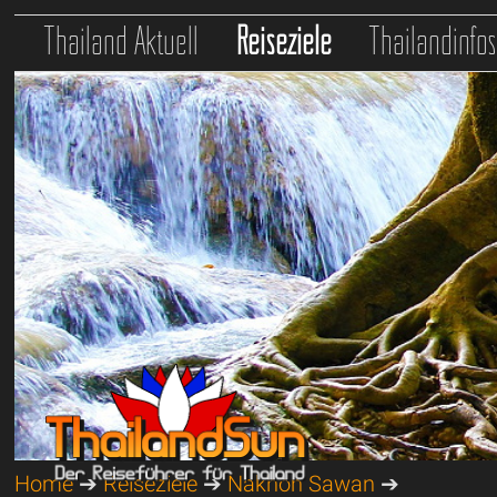
Thailand Aktuell
Reiseziele
Thailandinfo
Home
➔
Reiseziele
➔
Nakhon Sawan
➔