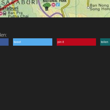
len:
tweet
pin it
teilen