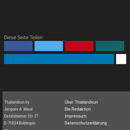
Der Thi Lo Su Waterfall ist
der grösste Wasserfall in
Thailand
Der höchste und
atemberaubendste
Diese Seite Teilen:
Wasserfall Thailands bietet
ein einmaliges
Naturschauspiel inmitten
der sehr ursprünglichen
Natur an der westlichen G...
Thailandsun by
Über Thailandsun
Jacques A. Maué
Die Redaktion
Ostelsheimer Str. 27
Impressum
D-71034 Böblingen
Datenschutzerklärung