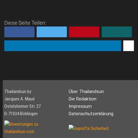
Thailand
Der höchste und
atemberaubendste
Diese Seite Teilen:
Wasserfall Thailands bietet
ein einmaliges
Naturschauspiel inmitten
der sehr ursprünglichen
Natur an der westlichen G...
Thailandsun by
Über Thailandsun
Jacques A. Maué
Die Redaktion
Ostelsheimer Str. 27
Impressum
D-71034 Böblingen
Datenschutzerklärung