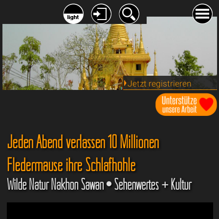
Jetzt registrieren
Jeden Abend verlassen 10 Millionen
Fledermäuse ihre Schlafhöhle
Wilde Natur Nakhon Sawan • Sehenwertes + Kultur