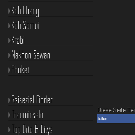
Koh Chang
Koh Samui
Krabi
Nakhon Sawan
Phuket
Reiseziel Finder
Diese Seite Tei
Trauminseln
teilen
Top Orte & Citys