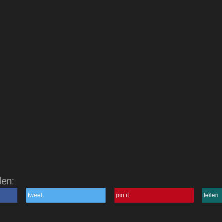
len:
tweet
pin it
teilen