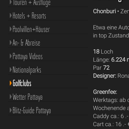
Touren + Ausflüge
Chonburi
• Zen
Hotels + Resorts
Etwa eine Auto
Poolvillen+Häuser
in top Zustand
An- & Abreise
18
Loch
Pattaya Videos
Länge:
6.224
Par
72
Nationalparks
Designer:
Rona
Golfclubs
Greenfee:
Wetter Pattaya
Werktags: ab c
Wochenende ab
Blitz-Guide Pattaya
Caddy ca.: 6 .-
Cart ca.: 16 .- 