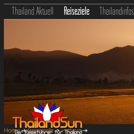
Thailand Aktuell
Reiseziele
Thailandinfo
Home
➔
Reiseziele
➔
Pattaya
➔