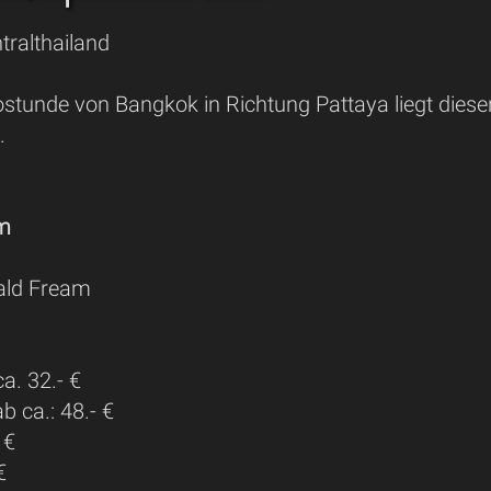
tralthailand
stunde von Bangkok in Richtung Pattaya liegt dieser
.
 m
ld Fream
a. 32.- €
 ca.: 48.- €
 €
€