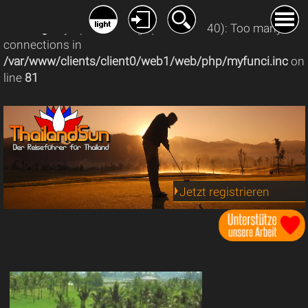
Warning
: mysqli_connect(): (08004/1040): Too many
connections in
/var/www/clients/client0/web1/web/php/myfunci.inc
on
line
81
Jetzt registrieren