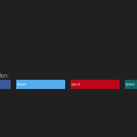
len:
tweet
pin it
teilen