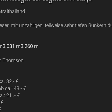
tralthailand
ser, mit unzähligen, teilweise sehr tiefen Bunkern du
 m3.031 m3.260 m
r Thomson
a. 32.- €
 ca.: 48.- €
.: 21 .- €
 €
€