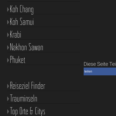
Koh Chang
Koh Samui
Krabi
Nakhon Sawan
Phuket
Diese Seite Tei
teilen
Reiseziel Finder
Trauminseln
Top Orte & Citys