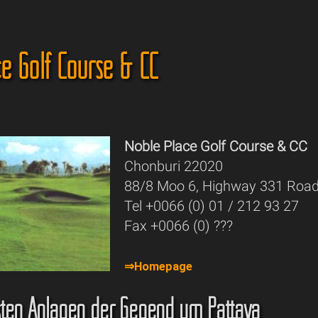
e Golf Course & CC
Noble Place Golf Course & CC
Chonburi 22020
88/8 Moo 6, Highway 331 Road
Tel +0066 (0) 01 / 212 93 27
Fax +0066 (0) ???
⇒Homepage
sten Anlagen der Gegend um Pattaya