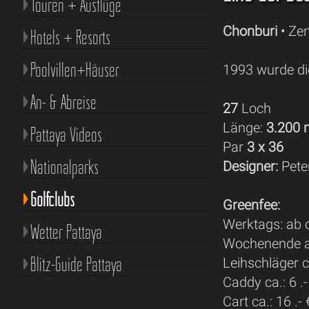
Touren + Ausflüge
Chonburi
• Zen
Hotels + Resorts
Poolvillen+Häuser
1993 wurde die
An- & Abreise
27
Loch
Länge:
3.200
Pattaya Videos
Par
3 x 36
Nationalparks
Designer:
Pete
Golfclubs
Greenfee:
Werktags: ab c
Wetter Pattaya
Wochenende ab
Blitz-Guide Pattaya
Leihschläger ca
Caddy ca.: 6 .-
Cart ca.: 16 .- 