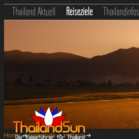
Thailand Aktuell
Reiseziele
Thailandinfo
Home
➔
Reiseziele
➔
Pattaya
➔