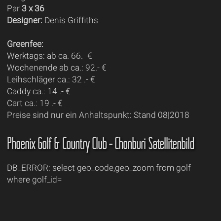
Par
3 x 36
Designer:
Denis Griffiths
Greenfee:
Werktags: ab ca. 66.- €
Wochenende ab ca.: 92.- €
Leihschläger ca.: 32 .- €
Caddy ca.: 14 .- €
Cart ca.: 19 .- €
Preise sind nur ein Anhaltspunkt: Stand 08|2018
Phoenix Golf & Country Club - Chonburi Satellitenbild
DB_ERROR: select geo_code,geo_zoom from golf
where golf_id=