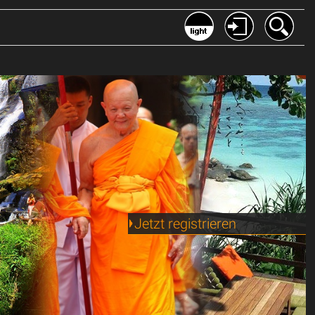
web/php/myfunci.inc
on line
81
Jetzt registrieren