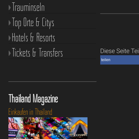
Trauminseln
Top Orte & Citys
Hotels & Resorts
Tickets & Transfers
Diese Seite Tei
teilen
Thailand Magazine
Einkaufen in Thailand