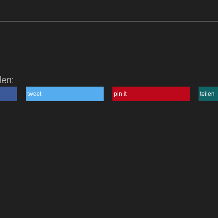
len:
tweet
pin it
teilen