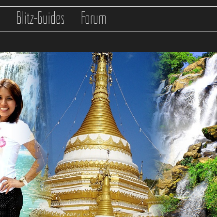
s
Blitz-Guides
Forum
any connections in
/var/www/clients/client0/web1/