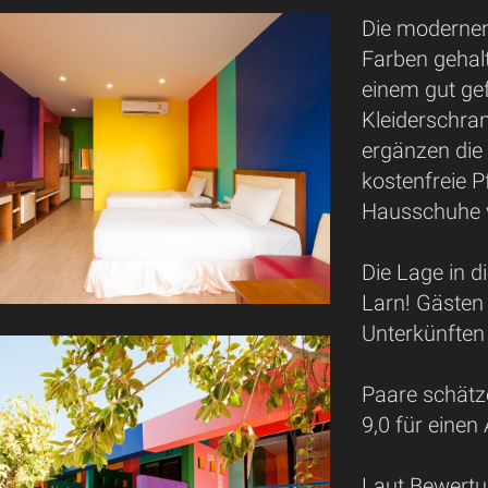
Die modernen
Farben gehal
einem gut ge
Kleiderschran
ergänzen die 
kostenfreie P
Hausschuhe 
Die Lage in d
Larn! Gästen 
Unterkünften 
Paare schätz
9,0 für einen
Laut Bewertun