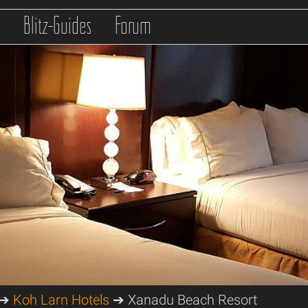
s
Blitz-Guides
Forum
➔
Koh Larn Hotels
➔ Xanadu Beach Resort