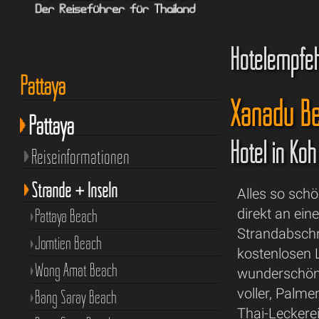
Hotelempfe
Pattaya
Xanadu B
Pattaya
Hotel in Ko
Reiseinformationen
Strände + Inseln
Alles so schö
Pattaya Beach
direkt an ei
Strandabsch
Jomtien Beach
kostenlosen L
Wong Amat Beach
wunderschön 
voller, Palme
Bang Saray Beach
Thai-Leckere