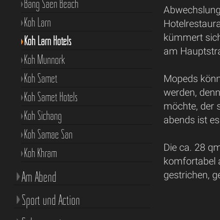
Bang Saen Beach
Abwechslung,
Koh Larn
Hotelrestaura
kümmert sich
Koh Larn Hotels
am Hauptstr
Koh Munnork
Koh Samet
Mopeds könne
werden, denn
Koh Samet Hotels
möchte, der 
Koh Sichang
abends ist es 
Koh Samae San
Die ca. 28 q
Koh Khram
komfortabel 
Am Abend
gestrichen, 
Sport und Action