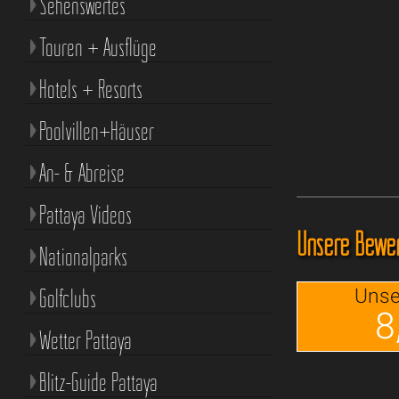
Sehenswertes
Touren + Ausflüge
Hotels + Resorts
Poolvillen+Häuser
An- & Abreise
Pattaya Videos
Unsere Bewer
Nationalparks
Golfclubs
Unse
8
Wetter Pattaya
Blitz-Guide Pattaya