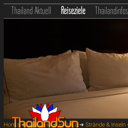
Thailand Aktuell
Reiseziele
Thailandinfo
Home
➔
Reiseziele
➔
Pattaya
➔
Strände & Inseln