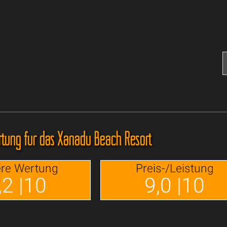
tung für das Xanadu Beach Resort
re Wertung
Preis-/Leistung
,2 |10
9,0 |10