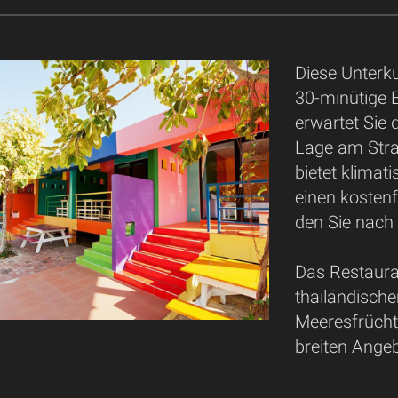
Diese Unterku
30-minütige B
erwartet Sie 
Lage am Str
bietet klimat
einen kostenf
den Sie nach 
Das Restaura
thailändisch
Meeresfrücht
breiten Ange