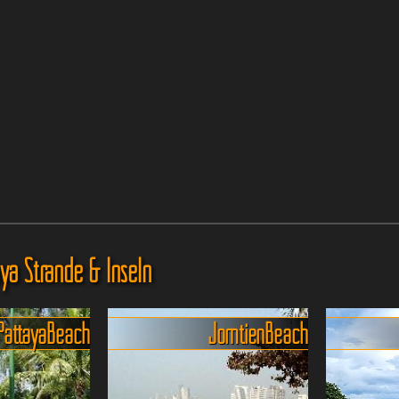
aya Strände & Inseln
Pattaya Beach
Jomtien Beach