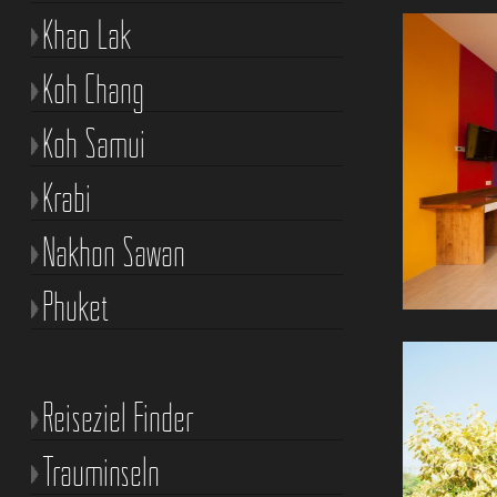
Khao Lak
Koh Chang
Koh Samui
Krabi
Nakhon Sawan
Phuket
Reiseziel Finder
Trauminseln