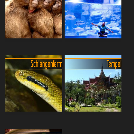
Phukets, unweit des
türkisblaues Wasser,
berühmten [LI#1250]Mai
Longtail-Boote. Aber schon
Khao Beach[/LI#1250],
bevor die Sonne langsam im
präsentiert sich der Splash
Meer versinkt und der Bass
Jungle Wate...
einsetzt,...
Aquarien, Butterflygarden
Aquaria Phuket - Thailands
und der Phuket Zoo
größtes Aquarium
Tiere in Gefangenschaft zu
Das Aquaria Phuket, das
Schlangenfarm
Tempel
beobachten, ist ein
größte Aquarium in
zwiespältiges Schwert. Bei
Thailand, bietet seinen
welchen Tieren ist es OK,
Besuchern eine
sie in eine Voliere, Aquarium,
beeindruckende Reise durch
Gehege oder Käfig e...
die Unterwasserwelt und die
thailändische...
Snake Farm Phuket - mehr
Wat Chalong - der grösste
als nur Gänsehaut!
Tempel der Insel Phuket
Auf dem Weg zwischen
Wer auf Phuket nur an