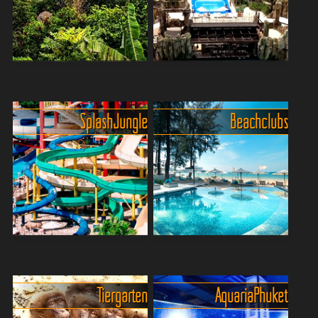
Traumhafte
Andamanda Water Park
Aussichtspunkte auf der
Phuket
Insel Phuket
Erlebe unvergesslichen
Splash Jungle
Beachclubs
Entdecke Phuket aus der
Wasserspaß im Andamanda
Vogelperspektive! Genieße
Water Park in Phuket, dem
die spektakulären
größten Wasserpark
Panoramen über die
Thailands. Mit
türkisfarbenen Gewässer
spektakulären Attraktionen
und grünen Hügel, die diese
wie dem Pearl Pa...
Insel zum i...
Splash Jungle Water Park
Die besten Beachclubs auf
am Mai Khao Beach
Phuket
Inmitten der bezaubernden
Phuket kann vieles:
Tiergärten
Aquaria Phuket
tropischen Umgebung
Postkartenstrände,