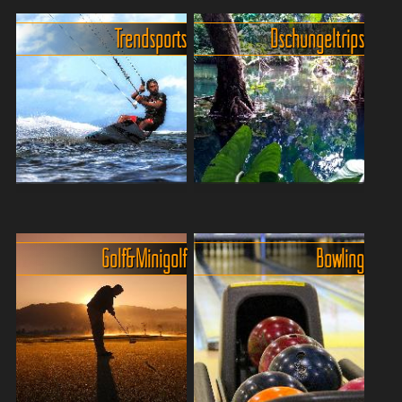
Trendsports
Dschungeltrips
Climbing, Biking,
Ausflüge in den tropischen
Bungeejumping, Zipplining
Dschungel von Phuket
und Zorbing auf Phuket
Dschungeltouren mit Jeep,
Golf & Minigolf
Bowling
Phuket, eine der
ATV oder mit dem
beliebtesten
Crossmotorrad. Im
Urlaubsdestinationen
Gegensatz zu europäischen
Thailands, ist nicht nur für
Gefilden gibt es in Thailand
seine atemberaubenden
praktisch keine
Strände und pulsierende
Durchfahrtsbeschr...
Nachtleben bekannt, sond...