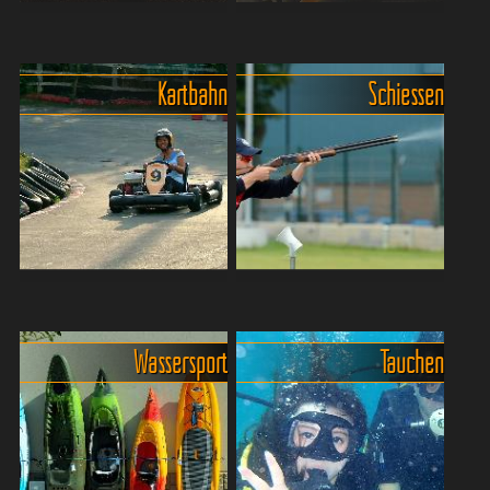
Golfers Paradies Phuket -
Fun Bowling & Boule auf
Golfen auf tropischen
Phuket - Der
Plätzen
Schlechtwetterspass
Kartbahn
Schiessen
Fünf Golfplätze mit 18-39
Perfektes Sportbowling geht
Lochanlagen verteilen sich
anders… aber das muss im
auf der Insel Phuket. Für
Urlaub ja auch gar nicht
thailändische Verhältnisse
sein. Mit recht lauter
ist das Spielen, bei
Partymusik, abends
Greenfees zwischen ca. ...
farbenfroher
Discobeleuchtu...
Fun total auf den zwei
Schiessen und Paintball -
Kartbahnen auf Phuket!
Die Phuket Shooting Range
Im Urlaub immer wieder
Auf dem Weg vom Karon
Wassersport
Tauchen
richt Spass machen
Beach zur Chalong Bay
aufregende Rennen unter
befindet sich rechter Hand
Freunden. Und hier wird im
die "Phuket-Shooting-
Freien gefahren. Wer in den
Range". Wer mal richtig
europäischen
ballern will, der ist hier