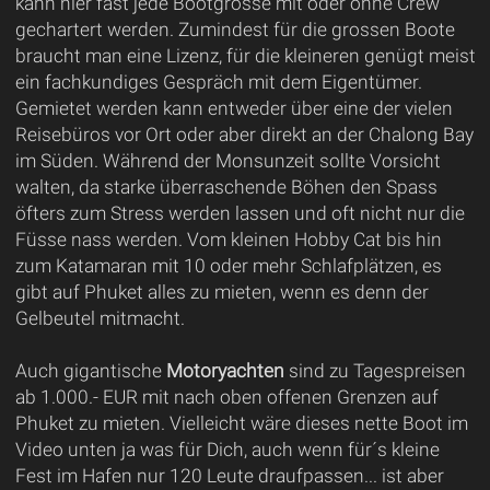
kann hier fast jede Bootgrösse mit oder ohne Crew
gechartert werden. Zumindest für die grossen Boote
braucht man eine Lizenz, für die kleineren genügt meist
ein fachkundiges Gespräch mit dem Eigentümer.
Gemietet werden kann entweder über eine der vielen
Reisebüros vor Ort oder aber direkt an der Chalong Bay
im Süden. Während der Monsunzeit sollte Vorsicht
walten, da starke überraschende Böhen den Spass
öfters zum Stress werden lassen und oft nicht nur die
Füsse nass werden. Vom kleinen Hobby Cat bis hin
zum Katamaran mit 10 oder mehr Schlafplätzen, es
gibt auf Phuket alles zu mieten, wenn es denn der
Gelbeutel mitmacht.
Auch gigantische
Motoryachten
sind zu Tagespreisen
ab 1.000.- EUR mit nach oben offenen Grenzen auf
Phuket zu mieten. Vielleicht wäre dieses nette Boot im
Video unten ja was für Dich, auch wenn für´s kleine
Fest im Hafen nur 120 Leute draufpassen... ist aber