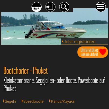
Jetzt registrieren
Bootcharter - Phuket
Kleinkatamarane, Segejollen- oder Boote, Powerboote auf
Phuket
Segeln
Speedboote
Kanus/Kayaks