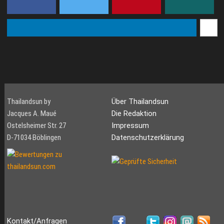
grossen 30m Segelyacht
heimkehren, der einen
kann hier fast jede
schlechten Bootsführer
Bootgrösse mit oder ohne
erwischt hat. Profis wissen
Crew g...
wo man die ...
Thailandsun by
Über Thailandsun
Jacques A. Maué
Die Redaktion
Ostelsheimer Str. 27
Impressum
D-71034 Böblingen
Datenschutzerklärung
Kontakt/Anfragen