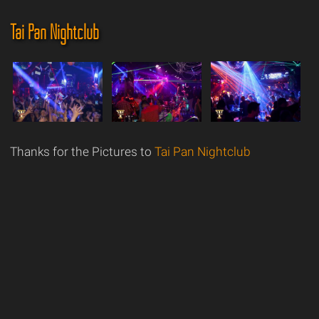
Tai Pan Nightclub
Thanks for the Pictures to
Tai Pan Nightclub