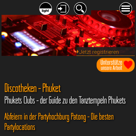
Jetzt registrieren
Discotheken - Phuket
Phukets Clubs - der Guide zu den Tanztempeln Phukets
Abfeiern in der Partyhochburg Patong - Die besten
Partylocations