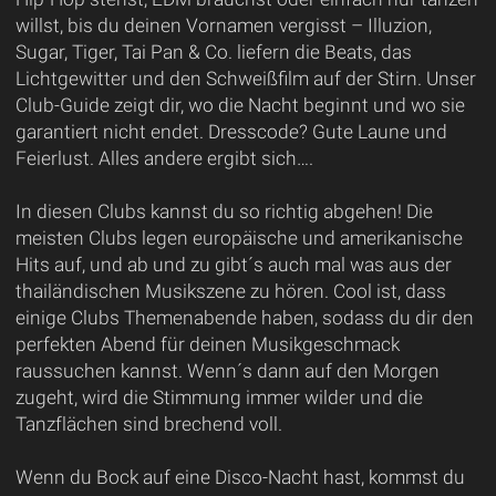
willst, bis du deinen Vornamen vergisst – Illuzion,
Sugar, Tiger, Tai Pan & Co. liefern die Beats, das
Lichtgewitter und den Schweißfilm auf der Stirn. Unser
Club-Guide zeigt dir, wo die Nacht beginnt und wo sie
garantiert nicht endet. Dresscode? Gute Laune und
Feierlust. Alles andere ergibt sich….
In diesen Clubs kannst du so richtig abgehen! Die
meisten Clubs legen europäische und amerikanische
Hits auf, und ab und zu gibt´s auch mal was aus der
thailändischen Musikszene zu hören. Cool ist, dass
einige Clubs Themenabende haben, sodass du dir den
perfekten Abend für deinen Musikgeschmack
raussuchen kannst. Wenn´s dann auf den Morgen
zugeht, wird die Stimmung immer wilder und die
Tanzflächen sind brechend voll.
Wenn du Bock auf eine Disco-Nacht hast, kommst du