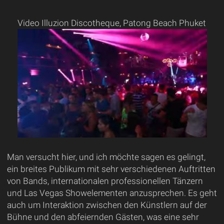
Video Illuzion Discotheque, Patong Beach Phuket
Man versucht hier, und ich möchte sagen es gelingt,
ein breites Publikum mit sehr verschiedenen Auftritten
von Bands, internationalen professionellen Tänzern
und Las Vegas Showelementen anzusprechen. Es geht
auch um Interaktion zwischen den Künstlern auf der
Bühne und den abfeiernden Gästen, was eine sehr