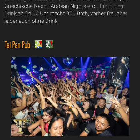
Griechische Nacht, Arabian Nights etc... Eintritt mit
Drink ab 24:00 Uhr macht 300 Bath, vorher frei, aber
leider auch ohne Drink.
Tai Pan Pub