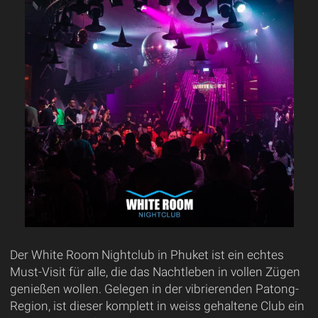
Der White Room Nightclub in Phuket ist ein echtes
Must-Visit für alle, die das Nachtleben in vollen Zügen
genießen wollen. Gelegen in der vibrierenden Patong-
Region, ist dieser komplett in weiss gehaltene Club ein