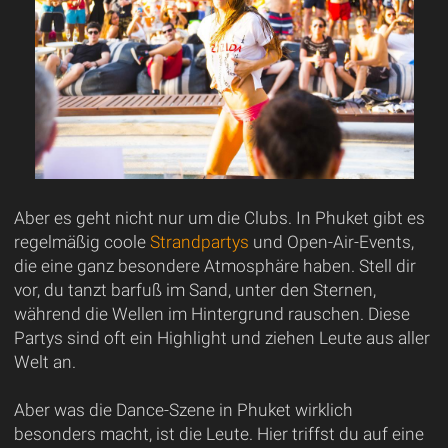
Aber es geht nicht nur um die Clubs. In Phuket gibt es
regelmäßig coole
Strandpartys
und Open-Air-Events,
die eine ganz besondere Atmosphäre haben. Stell dir
vor, du tanzt barfuß im Sand, unter den Sternen,
während die Wellen im Hintergrund rauschen. Diese
Partys sind oft ein Highlight und ziehen Leute aus aller
Welt an.
Aber was die Dance-Szene in Phuket wirklich
besonders macht, ist die Leute. Hier triffst du auf eine