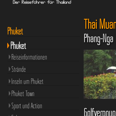
Thai Mua
Phuket
Phang-Nga
Phuket
Reiseinformationen
Strände
Inseln um Phuket
Phuket Town
Sport und Action
Golfvergnü