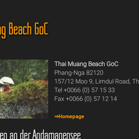
ng Beach GoC
Thai Muang Beach GoC
Phang-Nga 82120
157/12 Moo 9, Limdul Road, T
Tel +0066 (0) 57 15 33
Fax +0066 (0) 57 12 14
⇒Homepage
gen an der Andamanensee