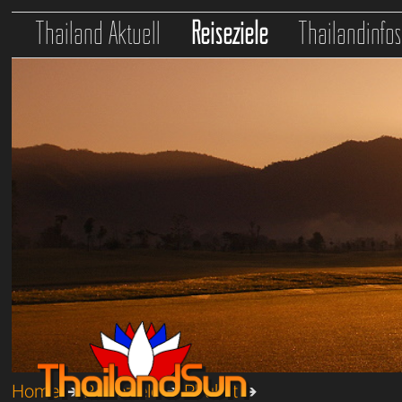
Thailand Aktuell
Reiseziele
Thailandinfo
Home
➔
Reiseziele
➔
Phuket
➔