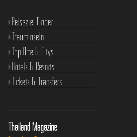
Reiseziel Finder
Trauminseln
Top Orte & Citys
Hotels & Resorts
Tickets & Transfers
Thailand Magazine