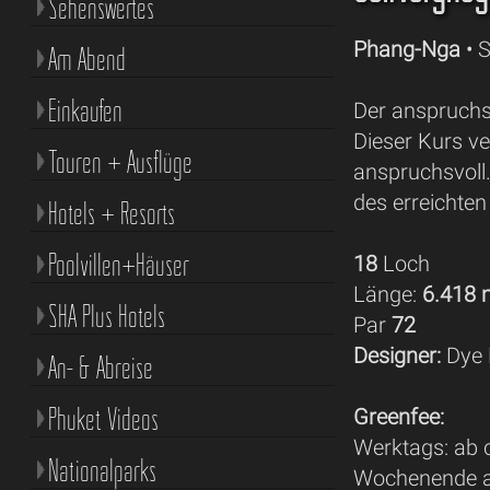
Sehenswertes
Phang-Nga
• 
Am Abend
Einkaufen
Der anspruchsv
Dieser Kurs ve
Touren + Ausflüge
anspruchsvoll.
des erreichte
Hotels + Resorts
Poolvillen+Häuser
18
Loch
Länge:
6.418
SHA Plus Hotels
Par
72
Designer:
Dye 
An- & Abreise
Phuket Videos
Greenfee:
Werktags: ab c
Nationalparks
Wochenende ab