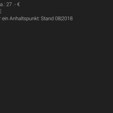
.: 27 .- €
€
r ein Anhaltspunkt: Stand 08|2018