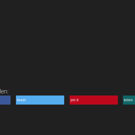
len:
tweet
pin it
teilen