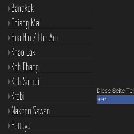
Bangkok
Chiang Mai
Hua Hin / Cha Am
Khao Lak
Koh Chang
Koh Samui
Diese Seite Tei
Krabi
teilen
Nakhon Sawan
Pattaya