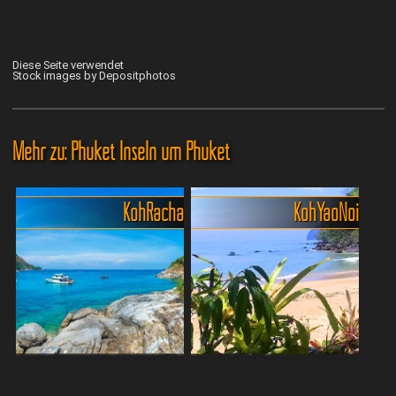
Diese Seite verwendet
Stock images by Depositphotos
Mehr zu: Phuket Inseln um Phuket
Koh Racha
Koh Yao Noi
Koh Racha (Koh Raya) im
Koh Yao Noi: Das stille
Süden von Phuket
Paradies vor Phuket