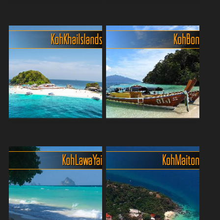
Nur 15 min. ins grüne
Einen Tagesausflug wert -
Paradies - Die Insel Koh
die Insel Coral Island (Koh
Lone (Koh Lon)
Hae)
Koh Khai Islands
Koh Bon
Du suchst das kleine
Wer tropisches Postkarten-
Inselabenteuer – aber ohne
Feeling sucht, muss gar
endlose Bootsfahrt und
nicht weit raus: Coral Island
ohne Massenandrang?
(Koh Hae) liegt nur wenige
Dann ab nach Koh Lone,
Minuten mit dem Boot von
das kleine Tropenparadies
Phuket entfernt – ...
direkt vor...
Koh Khai Islands - ein
Süsses Inselparadies Bon
unvergesslicher
Island
Tagesausflug
Entdecke Koh Bon, ein
Koh Lawa Yai
Koh Maiton
Lust auf ein tropisches
verstecktes Juwel nur einen
Paradies? Entdecke die Khai
Steinwurf von Phuket
Inseln in Phuket! Dieses
entfernt. Diese malerische
atemberaubende Trio aus
Insel bietet unberührte
Khai Nok, Khai Nai und Khai
Strände, kristallklares