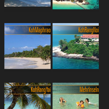
Nui bietet kristallkl...
Wass...
Willkommen auf Koh Lawa
Idyllische Insel Maiton, ein
Yai im Nationalpark Phang
Paradies nur für Gäste
Nga
Maiton Island, auch bekannt
Koh Maphrao
Koh Rang Noi
Du willst Phuket ohne
als Honeymoon Island, ist
Trubel? Dann ab nach Ko
ein exklusives Inselparadies
Lawa Yai – eine kleine, fast
vor der Küste Phukets. Die
vergessene Insel mit
private Insel bietet
weißem Sand, türkisblauem
kristallklares, tür...
Wasser und traumhafter
Ruhe....
Koh Maphrao (Coconut
Private Insel für
Island) ein Paradies für
Reisegruppen bis 60
Familien
Personen
Koh Rang Yai
Mehr Inseln
Koh Maphrao, auch Coconut
Wer das ganz besondere
Island genannt, ist ein
liebt, oder eine
kleines Paradies vor Phuket
aussergewöhnliche,