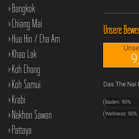
Bangkok
Chiang Mai
Unsere Bewer
Hua Hin / Cha Am
Unse
Khao Lak
9
Koh Chang
Koh Samui
Das The Nai 
Krabi
Baden: 90%
Nakhon Sawan
Wellness: 90%
Pattaya