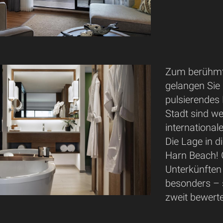
Zum berühmt
gelangen Sie
pulsierendes
Stadt sind w
internationa
Die Lage in d
Harn Beach! G
Unterkünften
besonders – s
zweit bewerte