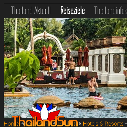
Thailand Aktuell
Reiseziele
Thailandinfo
Home
➔
Reiseziele
➔
Phuket
➔
Hotels & Resorts
➔