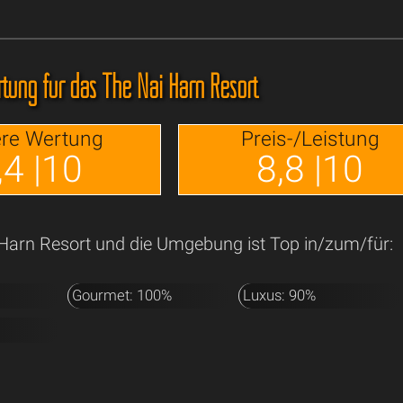
tung für das The Nai Harn Resort
re Wertung
Preis-/Leistung
,4 |10
8,8 |10
Harn Resort und die Umgebung ist Top in/zum/für:
Gourmet: 100%
Luxus: 90%