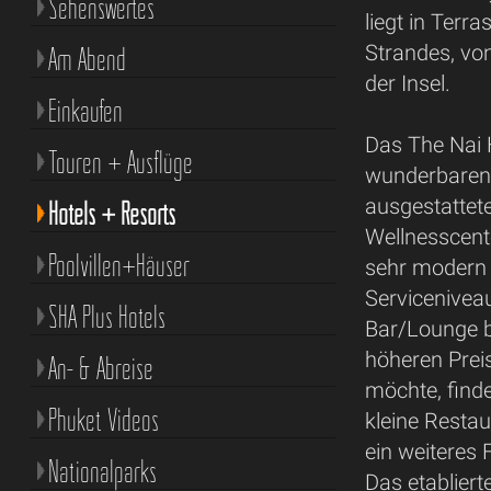
Sehenswertes
liegt in Ter
Strandes, vo
Am Abend
der Insel.
Einkaufen
Das The Nai H
Touren + Ausflüge
wunderbaren 
ausgestattet
Hotels + Resorts
Wellnesscente
Poolvillen+Häuser
sehr modern 
Servicenivea
SHA Plus Hotels
Bar/Lounge 
höheren Prei
An- & Abreise
möchte, finde
Phuket Videos
kleine Resta
ein weiteres
Nationalparks
Das etabliert