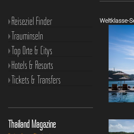
Reiseziel Finder
Weltklasse-S
Trauminseln
Top Orte & Citys
Hotels & Resorts
Tickets & Transfers
Thailand Magazine