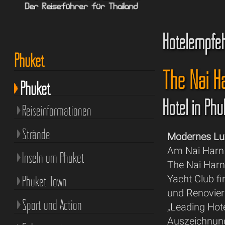
Hotelempfe
Phuket
The Nai H
Phuket
Hotel in Ph
Reiseinformationen
Strände
Modernes Lux
Am Nai Harn 
Inseln um Phuket
The Nai Harn
Phuket Town
Yacht Club f
und Renovier
Sport und Action
„Leading Hote
Auszeichnung