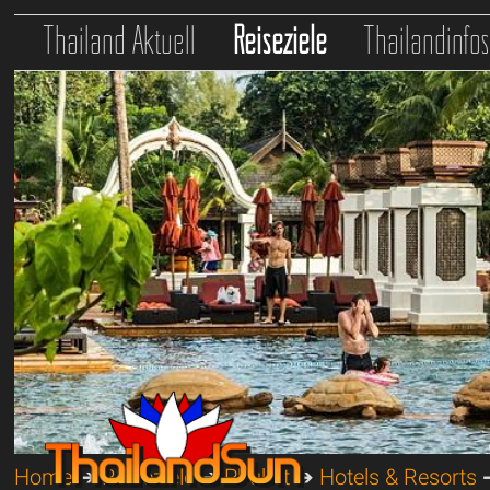
Thailand Aktuell
Reiseziele
Thailandinfo
Home
➔
Reiseziele
➔
Phuket
➔
Hotels & Resorts
➔