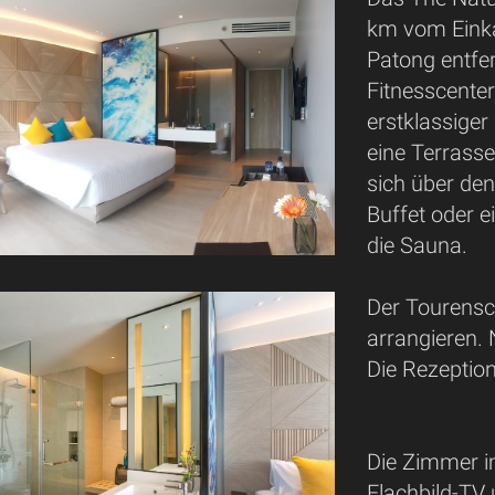
km vom Eink
Patong entfer
Fitnesscenter
erstklassiger
eine Terrasse
sich über den
Buffet oder 
die Sauna.
Der Tourensc
arrangieren. 
Die Rezeption
Die Zimmer i
Flachbild-TV