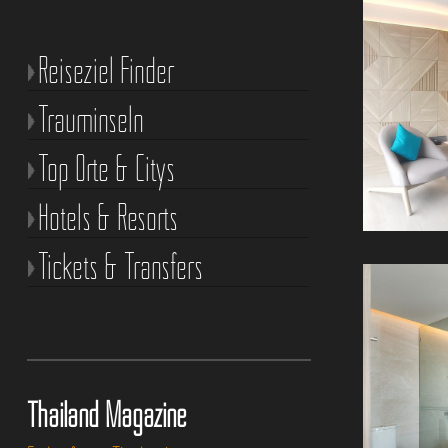
Reiseziel Finder
Trauminseln
Top Orte & Citys
Hotels & Resorts
Tickets & Transfers
Thailand Magazine