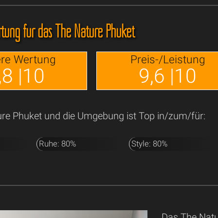
tung für das The Nature Phuket
re Wertung
Preis-/Leistung
,8 |10
9,6 |10
re Phuket und die Umgebung ist Top in/zum/für:
Ruhe: 80%
Style: 80%
Das The Natu