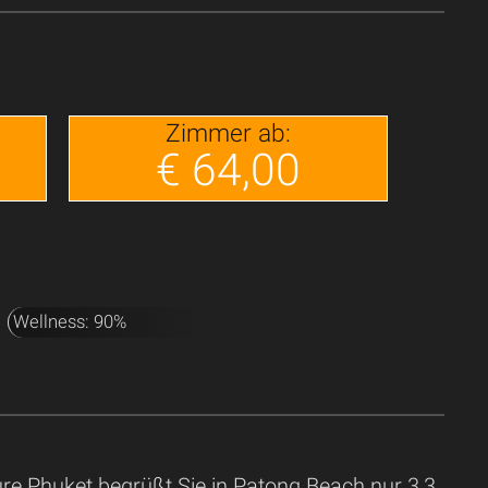
Zimmer ab:
€ 64,00
Wellness: 90%
re Phuket begrüßt Sie in Patong Beach nur 3,3