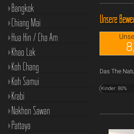
Bangkok
Unsere Bewer
Chiang Mai
Hua Hin / Cha Am
Unse
8
Khao Lak
Koh Chang
Das The Natu
Koh Samui
Kinder: 80%
Krabi
Nakhon Sawan
Pattaya