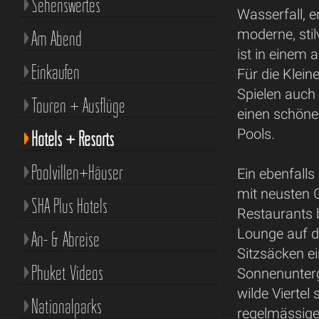
Sehenswertes
Wasserfall, e
moderne, sti
Am Abend
ist in einem
Einkaufen
Für die Klein
Spielen auch
Touren + Ausflüge
einen schönen
Pools.
Hotels + Resorts
Poolvillen+Häuser
Ein ebenfall
mit neusten 
SHA Plus Hotels
Restaurants 
Lounge auf d
An- & Abreise
Sitzsäcken ei
Phuket Videos
Sonnenunterg
wilde Viertel
Nationalparks
regelmässige