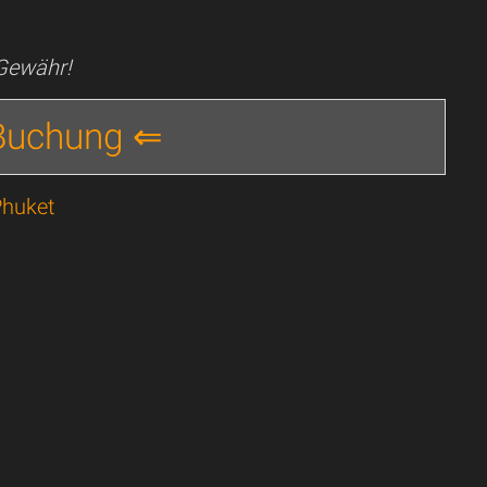
 Gewähr!
 Buchung ⇐
Phuket