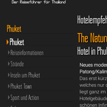
Hotelempfe
Phuket
The Natu
Phuket
Hotel in Ph
Reiseinformationen
Strände
Neues modern
Patong/Kali
Inseln um Phuket
Das erst kürz
Phuket Town
welches nur 
liegt ganz i
Sport und Action
Hotelgebäude
schönen Infin