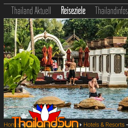
Thailand Aktuell
Reiseziele
Thailandinfo
Home
➔
Reiseziele
➔
Phuket
➔
Hotels & Resorts
➔