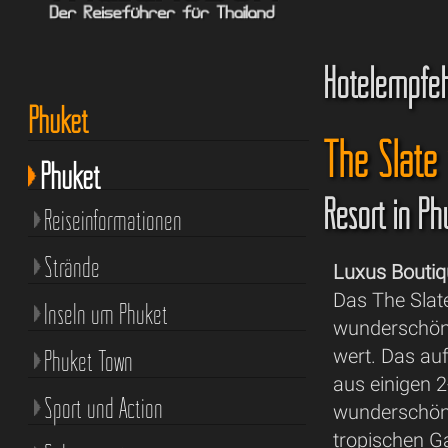
Hotelempfe
Phuket
The Slate
Phuket
Resort in P
Reiseinformationen
Strände
Luxus Bouti
Das The Slate
Inseln um Phuket
wunderschöne
Phuket Town
wert. Das auf
aus einigen 
Sport und Action
wunderschöne
tropischen G