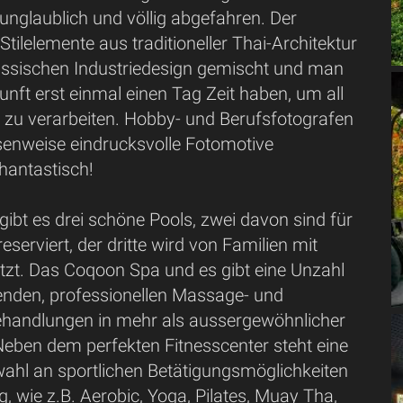
 unglaublich und völlig abgefahren. Der
 Stilelemente aus traditioneller Thai-Architektur
assischen Industriedesign gemischt und man
kunft erst einmal einen Tag Zeit haben, um all
e zu verarbeiten. Hobby- und Berufsfotografen
nweise eindrucksvolle Fotomotive
hantastisch!
gibt es drei schöne Pools, zwei davon sind für
serviert, der dritte wird von Familien mit
tzt. Das Coqoon Spa und es gibt eine Unzahl
nden, professionellen Massage- und
handlungen in mehr als aussergewöhnlicher
ben dem perfekten Fitnesscenter steht eine
hl an sportlichen Betätigungsmöglichkeiten
, wie z.B. Aerobic, Yoga, Pilates, Muay Tha,