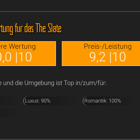
tung für das The Slate
re Wertung
Preis-/Leistung
,0 |10
9,2 |10
e und die Umgebung ist Top in/zum/für:
Luxus: 90%
Romantik: 100%