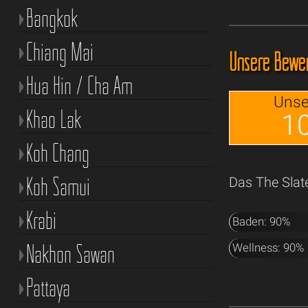
Bangkok
Chiang Mai
Unsere Bewer
Hua Hin / Cha Am
Unse
Khao Lak
10
Koh Chang
Koh Samui
Das The Slat
Krabi
Baden: 90%
Nakhon Sawan
Wellness: 90%
Pattaya