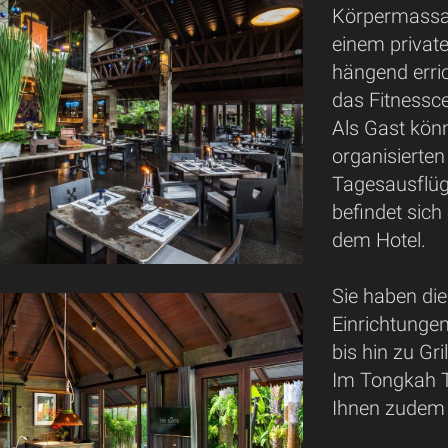
Körpermassa
einem privat
hängend erric
das Fitnessce
Als Gast kön
organisierte
Tagesausflü
befindet sich
dem Hotel.
Sie haben di
Einrichtungen
bis hin zu Gr
Im Tongkah T
Ihnen zudem i