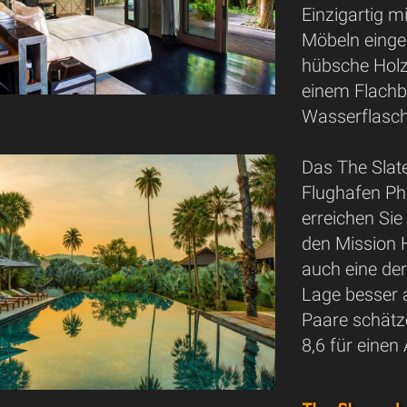
Einzigartig m
Möbeln einger
hübsche Holz
einem Flachb
Wasserflasch
Das The Slate
Flughafen Phu
erreichen Si
den Mission H
auch eine der
Lage besser a
Paare schätz
8,6 für einen