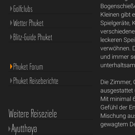
Bogenschießen
Golfclubs
Kleinen gibt 
Wetter Phuket
Spielgeräte, 
verschiedene
Blitz-Guide Phuket
leckeren Spe
verwöhnen. D
und immer se
Phuket Forum
unterhaltsa
Phuket Reiseberichte
Die Zimmer, C
ausgestattet
Mit minimal 
Gefühl der E
Weitere Reiseziele
Mischung aus
gewagtem De
Ayutthaya