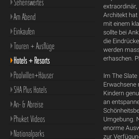
Sehenswertes
extraordinär,
Architekt hat
Am Abend
mit einem kl
Einkaufen
sollte bei An
die Eindrück
Touren + Ausflüge
werden masse
erhaschen. P
Hotels + Resorts
Poolvillen+Häuser
Im The Slate 
Erwachsene re
SHA Plus Hotels
Kindern genu
an entspanne
An- & Abreise
Schönheitsbe
Phuket Videos
Umgebung. Ne
enorme Auswa
Nationalparks
zur Verfügung