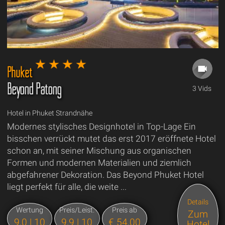
Phuket
Beyond Patong
3 Vids
Hotel in Phuket Strandnähe
Modernes stylisches Designhotel in Top-Lage Ein
bisschen verrückt mutet das erst 2017 eröffnete Hotel
schon an, mit seiner Mischung aus organischen
Formen und modernen Materialien und ziemlich
abgefahrener Dekoration. Das Beyond Phuket Hotel
liegt perfekt für alle, die weite ...
Details
Wertung
Preis/Leist.
Preis ab
Zum
9,0 | 10
9,9 | 10
€ 54,00
Hotel