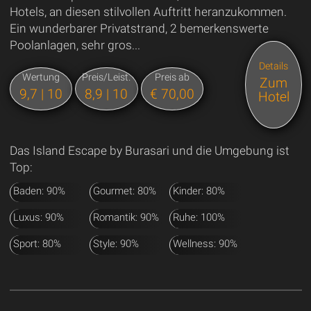
Hotels, an diesen stilvollen Auftritt heranzukommen.
Ein wunderbarer Privatstrand, 2 bemerkenswerte
Poolanlagen, sehr gros...
Details
Wertung
Preis/Leist.
Preis ab
Zum
9,7 | 10
8,9 | 10
€ 70,00
Hotel
Das Island Escape by Burasari und die Umgebung ist
Top:
Baden: 90%
Gourmet: 80%
Kinder: 80%
Luxus: 90%
Romantik: 90%
Ruhe: 100%
Sport: 80%
Style: 90%
Wellness: 90%