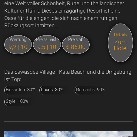
eine Welt voller Schönheit, Ruhe und thailändischer
Kultur entführt. Dieses einzigartige Resort ist eine
Oase für diejenigen, die sich nach einem ruhigen
Rückzugsort inmitten...
Details
Wertung
Preis/Leist.
Preis ab
Zum
9,2 | 10
9,5 | 10
€ 86,00
Hotel
Das Sawasdee Village - Kata Beach und die Umgebung
ist Top:
Einkaufen: 80%
Luxus: 80%
Romantik: 90%
Style: 100%