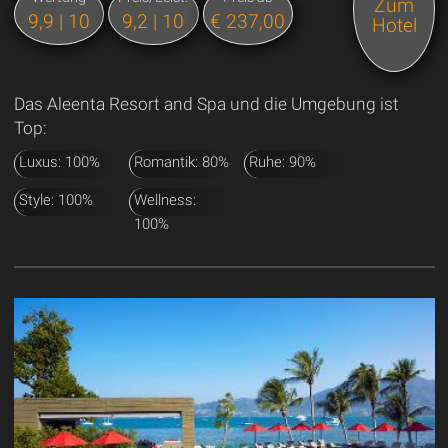
Zum
9,9 | 10
9,2 | 10
€ 237,00
Hotel
Das Aleenta Resort and Spa und die Umgebung ist
Top:
Luxus: 100%
Romantik: 80%
Ruhe: 90%
Style: 100%
Wellness:
100%