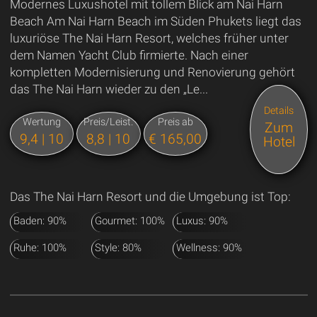
Modernes Luxushotel mit tollem Blick am Nai Harn
Beach Am Nai Harn Beach im Süden Phukets liegt das
luxuriöse The Nai Harn Resort, welches früher unter
dem Namen Yacht Club firmierte. Nach einer
kompletten Modernisierung und Renovierung gehört
das The Nai Harn wieder zu den „Le...
Details
Wertung
Preis/Leist.
Preis ab
Zum
9,4 | 10
8,8 | 10
€ 165,00
Hotel
Das The Nai Harn Resort und die Umgebung ist Top:
Baden: 90%
Gourmet: 100%
Luxus: 90%
Ruhe: 100%
Style: 80%
Wellness: 90%