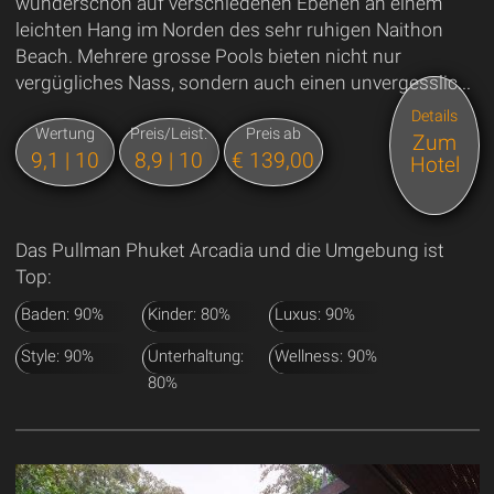
wunderschön auf verschiedenen Ebenen an einem
leichten Hang im Norden des sehr ruhigen Naithon
Beach. Mehrere grosse Pools bieten nicht nur
vergügliches Nass, sondern auch einen unvergesslic...
Details
Wertung
Preis/Leist.
Preis ab
Zum
9,1 | 10
8,9 | 10
€ 139,00
Hotel
Das Pullman Phuket Arcadia und die Umgebung ist
Top:
Baden: 90%
Kinder: 80%
Luxus: 90%
Style: 90%
Unterhaltung:
Wellness: 90%
80%