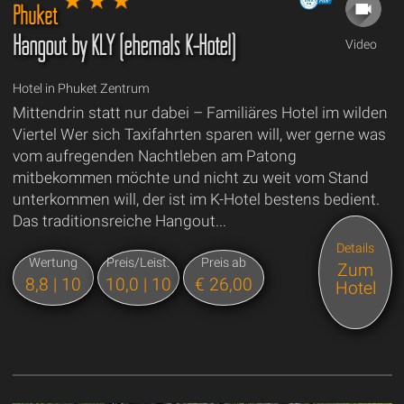
Phuket
Hangout by KLY (ehemals K-Hotel)
Video
Hotel in Phuket Zentrum
Mittendrin statt nur dabei – Familiäres Hotel im wilden
Viertel Wer sich Taxifahrten sparen will, wer gerne was
vom aufregenden Nachtleben am Patong
mitbekommen möchte und nicht zu weit vom Stand
unterkommen will, der ist im K-Hotel bestens bedient.
Das traditionsreiche Hangout...
Details
Wertung
Preis/Leist.
Preis ab
Zum
8,8 | 10
10,0 | 10
€ 26,00
Hotel