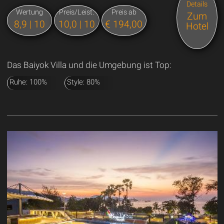
Details
Wertung
Preis/Leist.
Preis ab
Zum
8,9 | 10
10,0 | 10
€ 194,00
Hotel
Das Baiyok Villa und die Umgebung ist Top:
Ruhe: 100%
Style: 80%