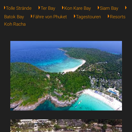
Tolle Strände
Ter Bay
Kon Kare Bay
Siam Bay
Batok Bay
Fähre von Phuket
Tagestouren
Resorts
Koh Racha