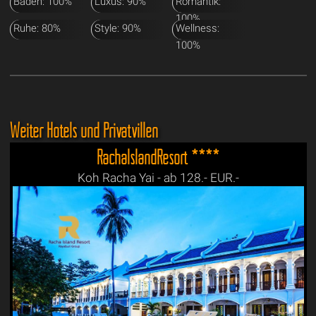
Baden: 100%
Luxus: 90%
Romantik:
100%
Ruhe: 80%
Style: 90%
Wellness:
100%
Weiter Hotels und Privatvillen
RachaIslandResort ****
Koh Racha Yai - ab 128.- EUR.-