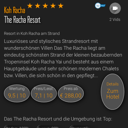
Koh Racha
The Racha Resort
2 Vids
Resort in Koh Racha am Strand
Luxuriöses und stylisches Strandresort mit
wunderschönen Villen Das The Racha liegt am
eindeutig schönsten Strand der kleinen bezaubernden
Tropeninsel Koh Racha Yai und besteht aus einem
Hauptgebäude und sehr schönen modernen Chalets
bzw. Villen, die sich schön in den gepflegt...
Details
Wertung
Preis/Leist.
Preis ab
Zum
9,5 | 10
7,1 | 10
€ 288,00
Hotel
Das The Racha Resort und die Umgebung ist Top: