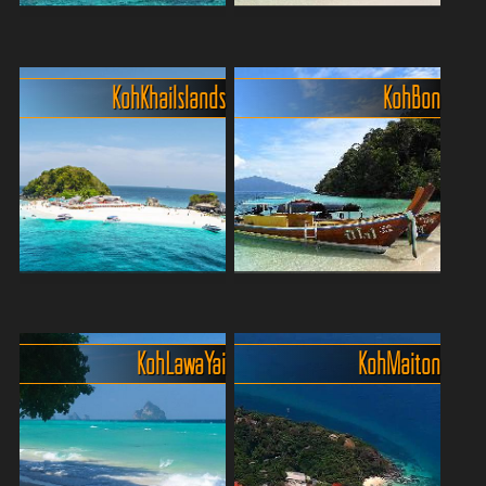
Nur 15 min. ins grüne
Einen Tagesausflug wert -
Paradies - Die Insel Koh
die Insel Coral Island (Koh
Lone (Koh Lon)
Hae)
Koh Khai Islands
Koh Bon
Du suchst das kleine
Wer tropisches Postkarten-
Inselabenteuer – aber ohne
Feeling sucht, muss gar
endlose Bootsfahrt und
nicht weit raus: Coral Island
ohne Massenandrang?
(Koh Hae) liegt nur wenige
Dann ab nach Koh Lone,
Minuten mit dem Boot von
das kleine Tropenparadies
Phuket entfernt – ...
direkt vor...
Koh Khai Islands - ein
Süsses Inselparadies Bon
unvergesslicher
Island
Tagesausflug
Entdecke Koh Bon, ein
Koh Lawa Yai
Koh Maiton
Lust auf ein tropisches
verstecktes Juwel nur einen
Paradies? Entdecke die Khai
Steinwurf von Phuket
Inseln in Phuket! Dieses
entfernt. Diese malerische
atemberaubende Trio aus
Insel bietet unberührte
Khai Nok, Khai Nai und Khai
Strände, kristallklares