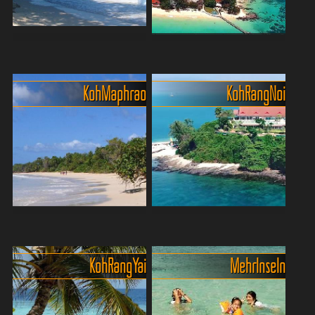
Nui bietet kristallkl...
Wass...
Willkommen auf Koh Lawa
Idyllische Insel Maiton, ein
Yai im Nationalpark Phang
Paradies nur für Gäste
Nga
Maiton Island, auch bekannt
Koh Maphrao
Koh Rang Noi
Du willst Phuket ohne
als Honeymoon Island, ist
Trubel? Dann ab nach Ko
ein exklusives Inselparadies
Lawa Yai – eine kleine, fast
vor der Küste Phukets. Die
vergessene Insel mit
private Insel bietet
weißem Sand, türkisblauem
kristallklares, tür...
Wasser und traumhafter
Ruhe....
Koh Maphrao (Coconut
Private Insel für
Island) ein Paradies für
Reisegruppen bis 60
Familien
Personen
Koh Rang Yai
Mehr Inseln
Koh Maphrao, auch Coconut
Wer das ganz besondere
Island genannt, ist ein
liebt, oder eine
kleines Paradies vor Phuket
aussergewöhnliche,