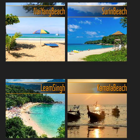
Naithon Beach – einer von
Mai Khao Beach, gelegen in
Nai Yang Beach
Surin Beach
Phukets stilleren Stars. Hier
Phukets Nordwesten, ist ein
gibt’s keine Partymeilen,
eher unberührtes und
keine Jet-Ski-Kolonnen,
bezauberndes Ziel für
sondern viel Ruhe, weichen
Strandliebhaber. Entlang der
Sand und türkisbl...
Nordwestküste der Insel...
Nai Yang - Ein Rückzugsort
Surin Beach - Phukets
abseits des
entspannt-elegante
Massentourismus
Strandperle
Leam Singh
Kamala Beach
Traumstrand-Alarm auf
Surin Beach ist einer dieser
Phuket! Am Naiyang Beach
Strände, an denen man
findest du genau das, was
sofort versteht, warum
du brauchst: feiner Sand,
Phuket so beliebt ist: feiner
chillige Strandbars, kaum
Sand, türkisfarbenes
Trubel und das Meer direk...
Wasser und eine
entspannt...