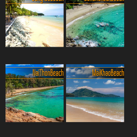
BangTao Beach, der
Banana Beach in Choeng
zweitlängste Strand von
Thale
Phuket
Erlebe den Banana Beach
Nai Thon Beach
Mai Khao Beach
Der Bang Tao Beach liegt im
auf Phuket – lange Zeit ein
Nordwesten von Phuket und
echtes verstecktes Juwel
erstreckt sich über eine
mit kristallklarem Wasser,
Länge von etwa sechs
feinem, goldenem Sand und
Kilometern. Er ist einer der
üppiger tropischer V...
längsten Strände der ...
Ruhiger Strand mit
Der ruhigste Strand der
natürlichen Schattenzonen
Insel - Maikhao Beach