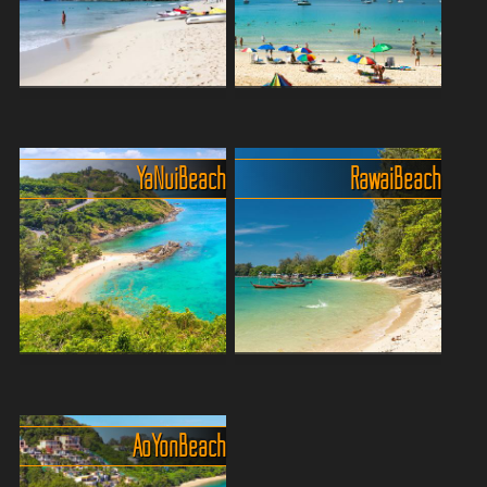
kleine, idyllische St...
weißen Sand, dem...
Die Strände Kata Yai und
Hat Nai Harn, Strand mit
Kata Noi
steigender Beliebtheit
Phukets: Kata Yai und Kata
Immer mehr Reisende
Ya Nui Beach
Rawai Beach
Noi. Diese idyllischen
entdecken den feinen Sand,
Strände bieten eine perfekte
das klare Wasser und das
Kombination aus
entspannte Flair – und
kristallklarem Wasser,
genau deshalb wird’s hier
weichem Sand und einer
von Jahr zu Jahr ein
ruhigen A...
Stückche...
Klein und abgelegen - der Ya
Natürliche Schönheit und
Nui Beach (Yanui)
authentisches Inselleben
Ya Nui Beach in Phuket ist
Rawai Beach ist ein
Ao Yon Beach
ein malerischer
malerisches und
Küstenabschnitt, bekannt
entspanntes Küstengebiet