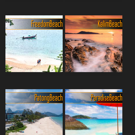
Laem Singh Beach: Phukets
Der Beachguide für Kamala
versteckte Perle
- Phukets entspannte Seite
Laem Singh Beach, ein
Kamala Beach – das Phuket
Freedom Beach
Kalim Beach
verstecktes Juwel an der
für alle, die mehr als nur
Westküste von Phuket,
Sonne und Sand wollen. 🏖️
Thailand, ist bekannt für
Tagsüber relaxen am Strand
seine atemberaubende
oder im schicken
Schönheit und entspannte
Beachclub, s...
Atmosphär...
Freedom Beach, der
Magische
Traumstrand auf Phuket?
Sonnenuntergänge aber
Entdecke das Juwel
mässiges Schwimmen
Patong Beach
Paradise Beach
Phukets – Freedom Beach!
Der Kalim Beach ist ein
Einer der malerischsten
kleiner Strandabschnitt im
Strände der Insel, bekannt
Norden des Hauptstrandes
für sein blendend weißes
Patong Beach auf der Insel
Sandufer und kristallklares,
Phuket. Er liegt nur wenige