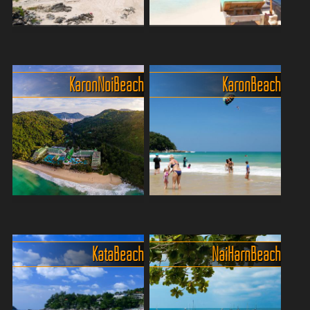
t...
hundert Meter v...
Entdecke den pulsierenden
Das unvergessliche Erlebnis
Charme von Phukets
von Paradise Beach
Patong
Paradise Beach, verborgen
Karon Noi Beach
Karon Beach
Patong Beach der
im Schatten der üppigen
bekannteste, beliebteste
grünen Hügel von Phuket,
und belebteste Strand in
war eine stille Oase der
Phuket, Thailand. Er liegt an
Ruhe, weit entfernt vom
der westlichen Küste der
Trubel der belebteren Strä...
Insel und ist ein beliebtes ...
Einer der schönsten Strände
Drei Kilometer feiner Sand,
liegt vor dem Meridien
Wellen und Spass
Der Karon Noi Beach, auch
Der 3 km lange Karon Beach
Kata Beach
Nai Harn Beach
liebevoll „Little Karon Beach“
ist einer der bekanntesten
genannt, ist ein echtes
und beliebtesten Strände
Paradies für alle, die es
auf der thailändischen Insel
ruhiger mögen. Dieser
Phuket. Mit seinem feinen