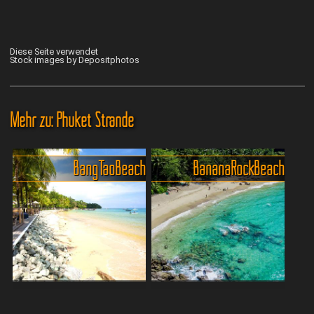
Diese Seite verwendet
Stock images by Depositphotos
Mehr zu: Phuket Strände
Bang Tao Beach
Banana Rock Beach
BangTao Beach, der
Banana Beach in Choeng
zweitlängste Strand von
Thale