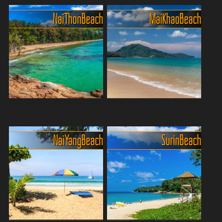
Phuket
Erlebe den Banana Beach
Nai Thon Beach
Mai Khao Beach
Der Bang Tao Beach liegt im
auf Phuket – lange Zeit ein
Nordwesten von Phuket und
echtes verstecktes Juwel
erstreckt sich über eine
mit kristallklarem Wasser,
Länge von etwa sechs
feinem, goldenem Sand und
Kilometern. Er ist einer der
üppiger tropischer V...
längsten Strände der ...
Ruhiger Strand mit
Der ruhigste Strand der
natürlichen Schattenzonen
Insel - Maikhao Beach
Naithon Beach – einer von
Mai Khao Beach, gelegen in
Nai Yang Beach
Surin Beach
Phukets stilleren Stars. Hier
Phukets Nordwesten, ist ein
gibt’s keine Partymeilen,
eher unberührtes und
keine Jet-Ski-Kolonnen,
bezauberndes Ziel für
sondern viel Ruhe, weichen
Strandliebhaber. Entlang der
Sand und türkisbl...
Nordwestküste der Insel...