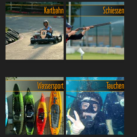
Plätzen
Schlechtwetterspass
Kartbahn
Schiessen
Fünf Golfplätze mit 18-39
Perfektes Sportbowling geht
Lochanlagen verteilen sich
anders… aber das muss im
auf der Insel Phuket. Für
Urlaub ja auch gar nicht
thailändische Verhältnisse
sein. Mit recht lauter
ist das Spielen, bei
Partymusik, abends
Greenfees zwischen ca. ...
farbenfroher
Discobeleuchtu...
Fun total auf den zwei
Schiessen und Paintball -
Kartbahnen auf Phuket!
Die Phuket Shooting Range
Im Urlaub immer wieder
Auf dem Weg vom Karon
Wassersport
Tauchen
richt Spass machen
Beach zur Chalong Bay
aufregende Rennen unter
befindet sich rechter Hand
Freunden. Und hier wird im
die "Phuket-Shooting-
Freien gefahren. Wer in den
Range". Wer mal richtig
europäischen
ballern will, der ist hier
Hallenkartbahnen...
richtig...