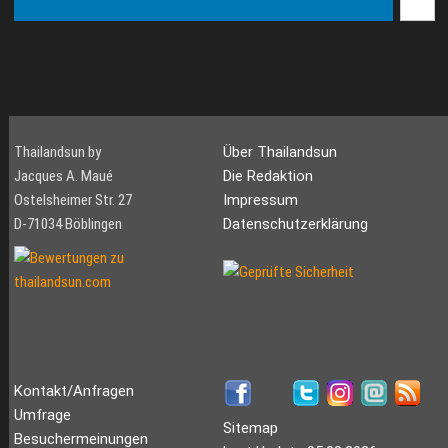
Bootgrösse mit oder ohne
erwischt hat. Profis wissen
Crew g...
wo man die ...
Thailandsun by
Über Thailandsun
Jacques A. Maué
Die Redaktion
Ostelsheimer Str. 27
Impressum
D-71034 Böblingen
Datenschutzerklärung
Kontakt/Anfragen
Umfrage
Sitemap
Besuchermeinungen