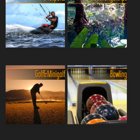
Climbing, Biking,
Ausflüge in den tropischen
Bungeejumping, Zipplining
Dschungel von Phuket
und Zorbing auf Phuket
Dschungeltouren mit Jeep,
Golf & Minigolf
Bowling
Phuket, eine der
ATV oder mit dem
beliebtesten
Crossmotorrad. Im
Urlaubsdestinationen
Gegensatz zu europäischen
Thailands, ist nicht nur für
Gefilden gibt es in Thailand
seine atemberaubenden
praktisch keine
Strände und pulsierende
Durchfahrtsbeschr...
Nachtleben bekannt, sond...
Golfers Paradies Phuket -
Fun Bowling & Boule auf
Golfen auf tropischen
Phuket - Der