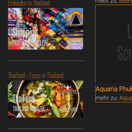
mehr zu:
Beer
Einkaufen in Thailand
Thaifood - Essen in Thailand
Aquaria Phu
mehr zu:
Aqua