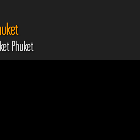
huket
ket Phuket