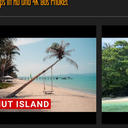
ips in HD und 4K aus Phuket