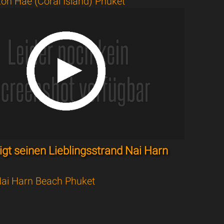
oh Hae (Coral Island) Phuket
igt seinen Lieblingsstrand Nai Harn
ai Harn Beach Phuket