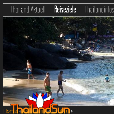
Thailand Aktuell
Reiseziele
Thailandinfo
Home
➔
Reiseziele
➔
Phuket
➔