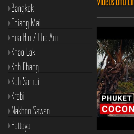
Videos und Cl
Bangkok
Chiang Mai
Hua Hin / Cha Am
Khao Lak
Koh Chang
Koh Samui
Krabi
Nakhon Sawan
Pattaya