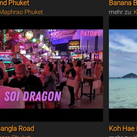
and Phuket
Banana B
Maphrao Phuket
mehr zu:
K
Bangla Road
Koh Hae 