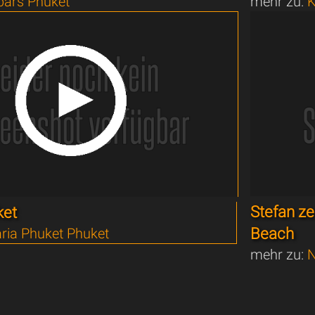
bars Phuket
mehr zu:
K
Stefan ze
ket
Beach
ria Phuket Phuket
mehr zu:
N