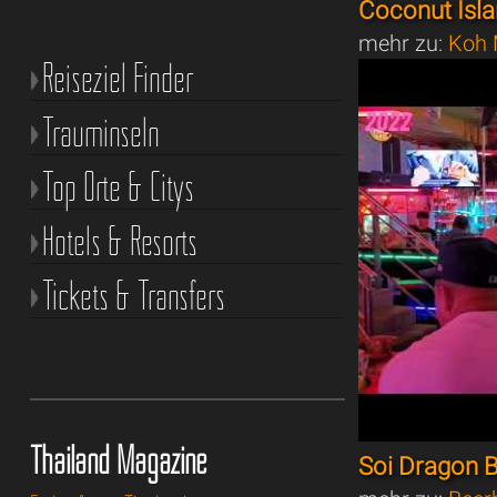
Coconut Isl
mehr zu:
Koh 
Reiseziel Finder
Trauminseln
Top Orte & Citys
Hotels & Resorts
Tickets & Transfers
Thailand Magazine
Soi Dragon 