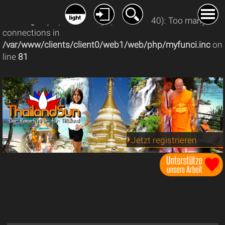
Warning
: mysqli_connect(): (08004/1040): Too many
connections in
/var/www/clients/client0/web1/web/php/myfunci.inc
on
line
81
Jetzt registrieren