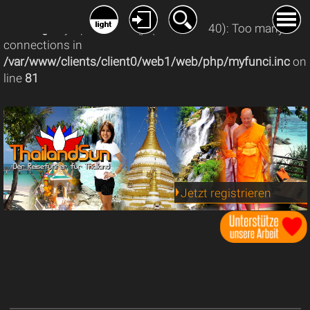
Warning
: mysqli_connect(): (08004/1040): Too many
connections in
/var/www/clients/client0/web1/web/php/myfunci.inc
on
line
81
Jetzt registrieren