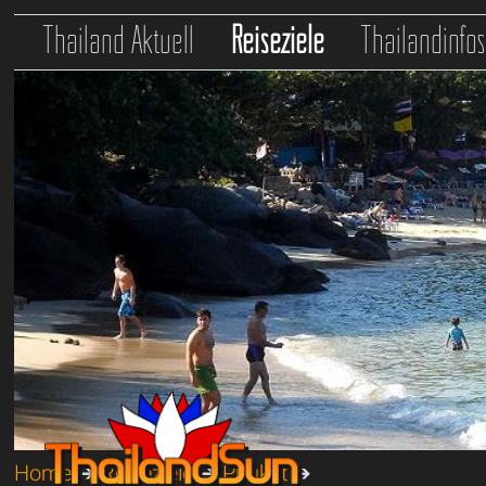
Thailand Aktuell
Reiseziele
Thailandinfo
Home
➔
Reiseziele
➔
Phuket
➔