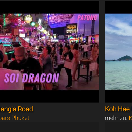
Bangla Road
Koh Hae 
bars Phuket
mehr zu:
K