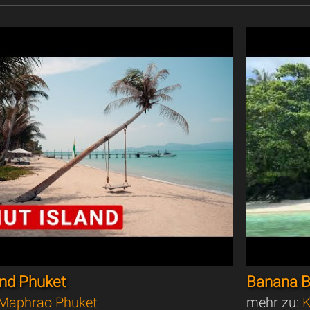
and Phuket
Banana B
Maphrao Phuket
mehr zu:
K