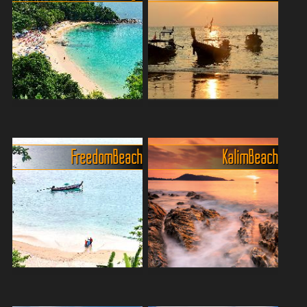
Phuket! Am Naiyang Beach
Strände, an denen man
findest du genau das, was
sofort versteht, warum
du brauchst: feiner Sand,
Phuket so beliebt ist: feiner
chillige Strandbars, kaum
Sand, türkisfarbenes
Trubel und das Meer direk...
Wasser und eine
entspannt...
Laem Singh Beach: Phukets
Der Beachguide für Kamala
versteckte Perle
- Phukets entspannte Seite
Laem Singh Beach, ein
Kamala Beach – das Phuket
Freedom Beach
Kalim Beach
verstecktes Juwel an der
für alle, die mehr als nur
Westküste von Phuket,
Sonne und Sand wollen. 🏖️
Thailand, ist bekannt für
Tagsüber relaxen am Strand
seine atemberaubende
oder im schicken
Schönheit und entspannte
Beachclub, s...
Atmosphär...
Freedom Beach, der
Magische
Traumstrand auf Phuket?
Sonnenuntergänge aber