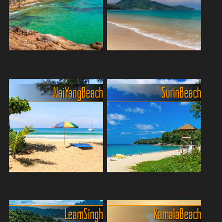
Länge von etwa sechs
feinem, goldenem Sand und
Kilometern. Er ist einer der
üppiger tropischer V...
längsten Strände der ...
Ruhiger Strand mit
Der ruhigste Strand der
natürlichen Schattenzonen
Insel - Maikhao Beach
Naithon Beach – einer von
Mai Khao Beach, gelegen in
Nai Yang Beach
Surin Beach
Phukets stilleren Stars. Hier
Phukets Nordwesten, ist ein
gibt’s keine Partymeilen,
eher unberührtes und
keine Jet-Ski-Kolonnen,
bezauberndes Ziel für
sondern viel Ruhe, weichen
Strandliebhaber. Entlang der
Sand und türkisbl...
Nordwestküste der Insel...
Nai Yang - Ein Rückzugsort
Surin Beach - Phukets
abseits des
entspannt-elegante
Massentourismus
Strandperle
Leam Singh
Kamala Beach
Traumstrand-Alarm auf
Surin Beach ist einer dieser