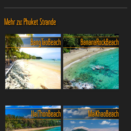
Mehr zu: Phuket Strände
Bang Tao Beach
Banana Rock Beach
BangTao Beach, der
Banana Beach in Choeng
zweitlängste Strand von
Thale
Phuket
Erlebe den Banana Beach
Nai Thon Beach
Mai Khao Beach
Der Bang Tao Beach liegt im
auf Phuket – lange Zeit ein
Nordwesten von Phuket und
echtes verstecktes Juwel
erstreckt sich über eine
mit kristallklarem Wasser,