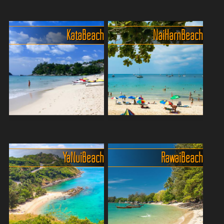
Einer der schönsten Strände
Drei Kilometer feiner Sand,
liegt vor dem Meridien
Wellen und Spass
Der Karon Noi Beach, auch
Der 3 km lange Karon Beach
Kata Beach
Nai Harn Beach
liebevoll „Little Karon Beach“
ist einer der bekanntesten
genannt, ist ein echtes
und beliebtesten Strände
Paradies für alle, die es
auf der thailändischen Insel
ruhiger mögen. Dieser
Phuket. Mit seinem feinen
kleine, idyllische St...
weißen Sand, dem...
Die Strände Kata Yai und
Hat Nai Harn, Strand mit
Kata Noi
steigender Beliebtheit
Phukets: Kata Yai und Kata
Immer mehr Reisende
Ya Nui Beach
Rawai Beach
Noi. Diese idyllischen
entdecken den feinen Sand,
Strände bieten eine perfekte
das klare Wasser und das
Kombination aus
entspannte Flair – und
kristallklarem Wasser,
genau deshalb wird’s hier
weichem Sand und einer
von Jahr zu Jahr ein
ruhigen A...
Stückche...