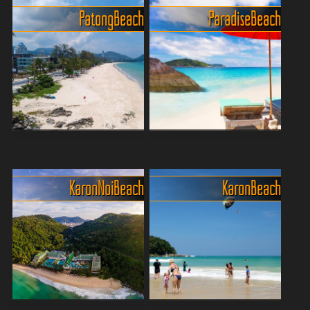
Entdecke das Juwel
mässiges Schwimmen
Patong Beach
Paradise Beach
Phukets – Freedom Beach!
Der Kalim Beach ist ein
Einer der malerischsten
kleiner Strandabschnitt im
Strände der Insel, bekannt
Norden des Hauptstrandes
für sein blendend weißes
Patong Beach auf der Insel
Sandufer und kristallklares,
Phuket. Er liegt nur wenige
t...
hundert Meter v...
Entdecke den pulsierenden
Das unvergessliche Erlebnis
Charme von Phukets
von Paradise Beach
Patong
Paradise Beach, verborgen
Karon Noi Beach
Karon Beach
Patong Beach der
im Schatten der üppigen
bekannteste, beliebteste
grünen Hügel von Phuket,
und belebteste Strand in
war eine stille Oase der
Phuket, Thailand. Er liegt an
Ruhe, weit entfernt vom
der westlichen Küste der
Trubel der belebteren Strä...
Insel und ist ein beliebtes ...