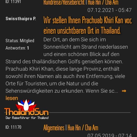
Rundreise/Reisebericht
|
Hua Hin / Cha Am
ID: 11391
07.12.2021 - 05:47
Wir stellen Ihnen Prachuab Khiri Kan vor,
Swissthaipro P.
einen unsichtbaren Ort in Thailand.
Der Ort, an dem Sie sich im
Status: Mitglied
Sonnenlicht am Strand niederlassen
Antworten:
1
und einen schönen Blick auf den
Strand des thailändischen Golfs genießen können.
Prachuab Khiri Khan, diese lange Provinz, enthält
sowohl ihren Namen als auch ihre Entfernung, viele
Orte für Touristen, um die Natur und die
Sehenswürdigkeiten zu erkunden. Wenn Sie sc...
⇒
lesen
Allgemeines
|
Hua Hin / Cha Am
ID: 11170
07.05.2019 - 07:14