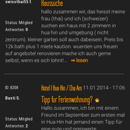
Haussuche
swissthai55 f.
hallo zusammen wir, das heisst meine
frau (thai) und ich (schweizer)
Status: Mitglied
suchen ein haus mit 2 zimmern in
Antworten:
0
hua hin und umgebung ( nicht
zentrum). kleiner garten soll auch dabeisein. Preis bis
12k bath plus 1 miete kaution. wuerden uns freuen
auf angebote! renovieren mache ich auch gerne
selbst, wenn es sich lohnt!...
⇒ lesen
Hotel
|
Hua Hin / Cha Am
11.01.2014 - 17:06
ID: 8208
Tipp für Ferienwohnung?
Basti S.
Hallo zusammen, ich bin mit einem
Freund im September zum ersten mal
Status: Mitglied
in Hua Hin hat jemand einen Tipp für
Antworten:
2
eine gute und preiswerte